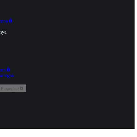
onan
nya
kun
aringan
 Perangkat