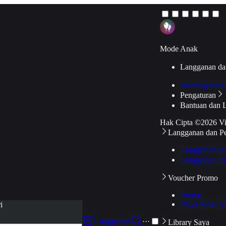
Mode Anak
Langganan da
Hubungkan k
Pengaturan
Bantuan dan 
Hak Cipta ©2026 V
Langganan dan P
Langganan Pr
Langganan Ak
Voucher Promo
Promo
Pakai Kode V
i
Langganan
···
Library Saya