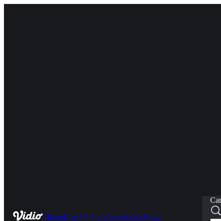
Car
Home
Live
TV Show
Sports
Kids
News