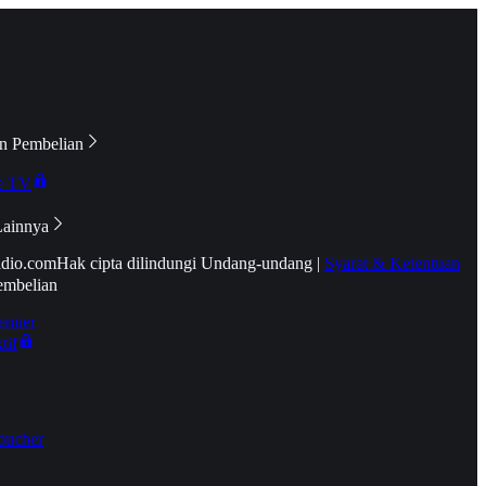
n Pembelian
e TV
Lainnya
idio.com
Hak cipta dilindungi Undang-undang
|
Syarat & Ketentuan
embelian
emier
tif
oucher