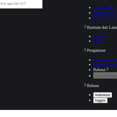
Daftarku
Mengikuti
Riwayat Tont
Bantuan dan Lain
Bantuan
Blog
Pengaturan
Pengaturan A
Pemeriksaan J
Bahasa
Keluar Semua
Bahasa
Indonesia
Inggris