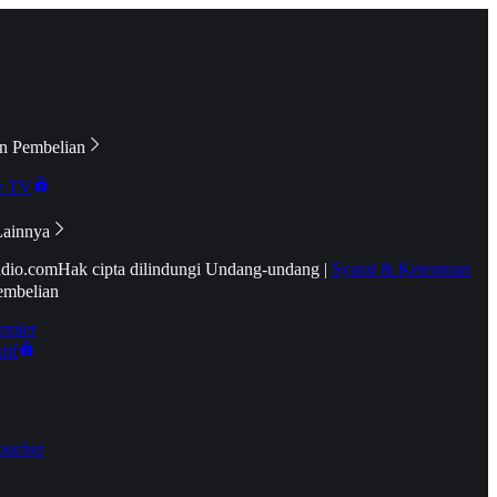
n Pembelian
e TV
Lainnya
idio.com
Hak cipta dilindungi Undang-undang
|
Syarat & Ketentuan
embelian
emier
tif
oucher