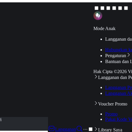
Mode Anak
Langganan da
Hubungkan k
Pengaturan
Bantuan dan 
Hak Cipta ©2026 V
Langganan dan P
Langganan Pr
Langganan Ak
Voucher Promo
Promo
Pakai Kode V
i
Langganan
···
Library Saya