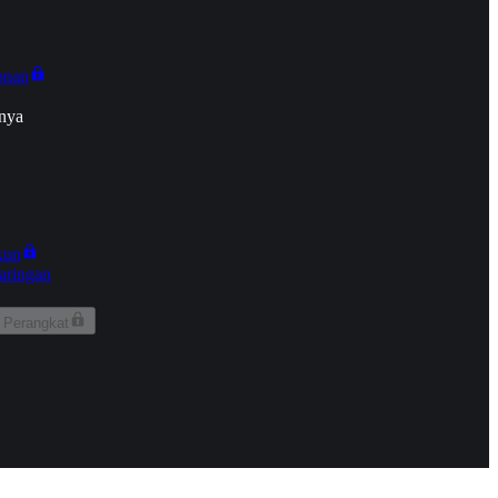
onan
nya
kun
aringan
 Perangkat