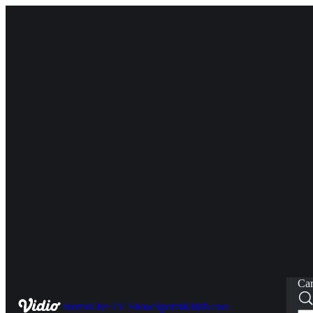
Car
Home
Live
TV Show
Sports
Kids
News