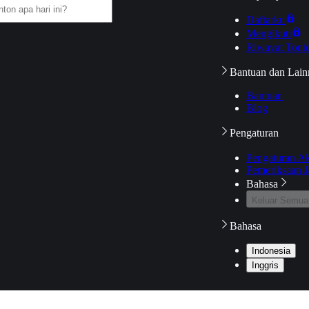
Daftarku
Mengikuti
Riwayat Tont
Bantuan dan Lain
Bantuan
Blog
Pengaturan
Pengaturan A
Pemeriksaan J
Bahasa
Keluar Semua
Bahasa
Indonesia
Inggris