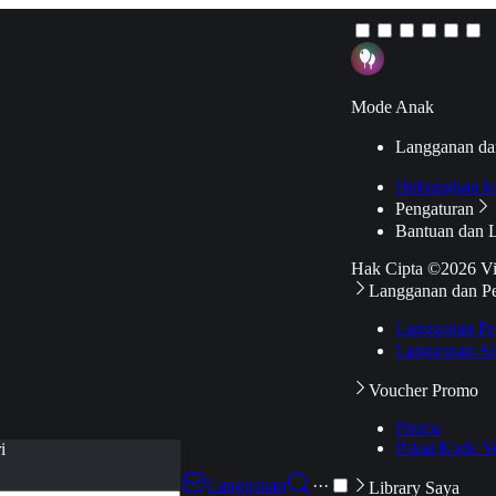
Mode Anak
Langganan da
Hubungkan k
Pengaturan
Bantuan dan 
Hak Cipta ©2026 V
Langganan dan P
Langganan Pr
Langganan Ak
Voucher Promo
Promo
Pakai Kode V
i
Langganan
···
Library Saya