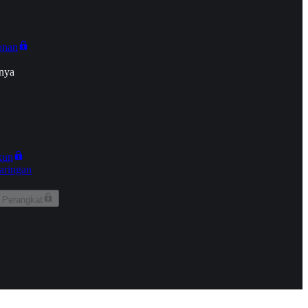
onan
nya
kun
aringan
 Perangkat