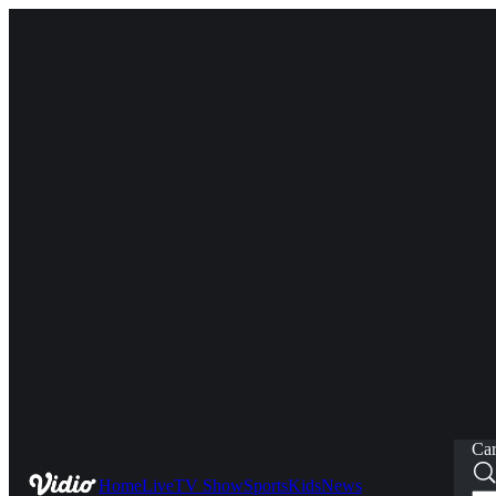
Car
Home
Live
TV Show
Sports
Kids
News