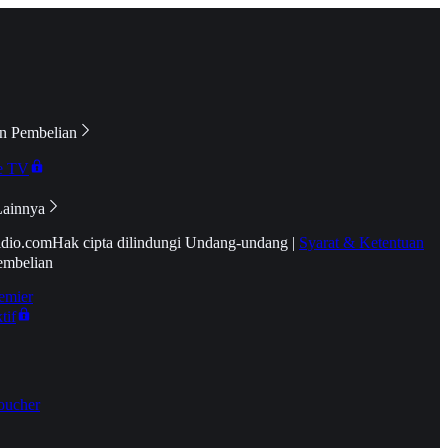
n Pembelian
e TV
Lainnya
idio.com
Hak cipta dilindungi Undang-undang
|
Syarat & Ketentuan
embelian
emier
tif
oucher