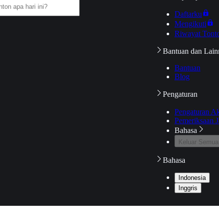
Daftarku
Mengikuti
Riwayat Tont
Bantuan dan Lain
Bantuan
Blog
Pengaturan
Pengaturan A
Pemeriksaan J
Bahasa
Keluar Semua
Bahasa
Indonesia
Inggris