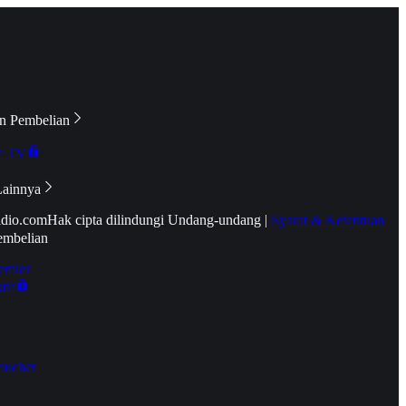
n Pembelian
e TV
Lainnya
idio.com
Hak cipta dilindungi Undang-undang
|
Syarat & Ketentuan
embelian
emier
tif
oucher