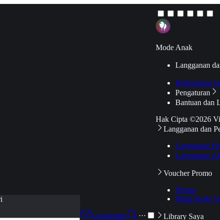
Mode Anak
Langganan da
Hubungkan k
Pengaturan
Bantuan dan 
Hak Cipta ©2026 V
Langganan dan P
Langganan Pr
Langganan Ak
Voucher Promo
Promo
Pakai Kode V
i
Langganan
···
Library Saya