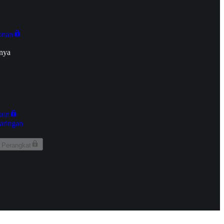
onan
nya
kun
aringan
 Perangkat