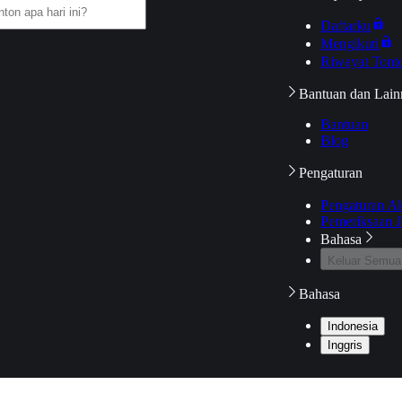
Daftarku
Mengikuti
Riwayat Tont
Bantuan dan Lain
Bantuan
Blog
Pengaturan
Pengaturan A
Pemeriksaan J
Bahasa
Keluar Semua
Bahasa
Indonesia
Inggris