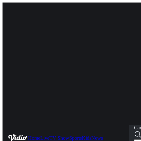
Car
Home
Live
TV Show
Sports
Kids
News