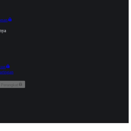
onan
nya
kun
aringan
 Perangkat