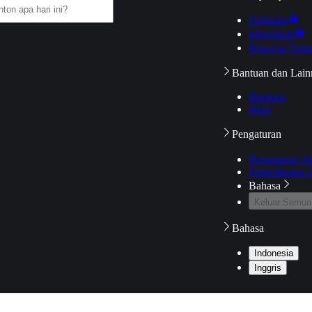
Daftarku
Mengikuti
Riwayat Tont
Bantuan dan Lain
Bantuan
Blog
Pengaturan
Pengaturan A
Pemeriksaan J
Bahasa
Keluar Semua
Bahasa
Indonesia
Inggris