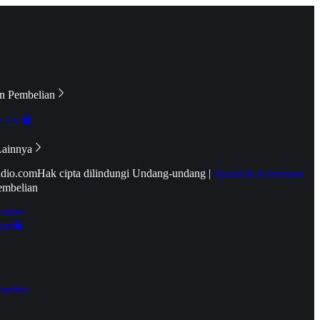
n Pembelian
e TV
Lainnya
idio.com
Hak cipta dilindungi Undang-undang
|
Syarat & Ketentuan
embelian
emier
tif
oucher