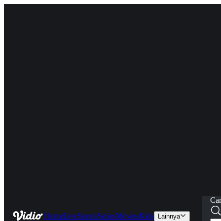
Car
Home
Live
Sports
Series
Movies
Kids
Lainnya