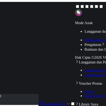
Mode Anak
Langganan da
Hubungkan k
Pengaturan
Bantuan dan 
Hak Cipta ©2026 V
Langganan dan P
Langganan Pr
Langganan Ak
Voucher Promo
Promo
Pakai Kode V
i
Langganan
···
Library Saya