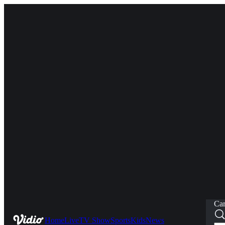
Car
Home
Live
TV Show
Sports
Kids
News