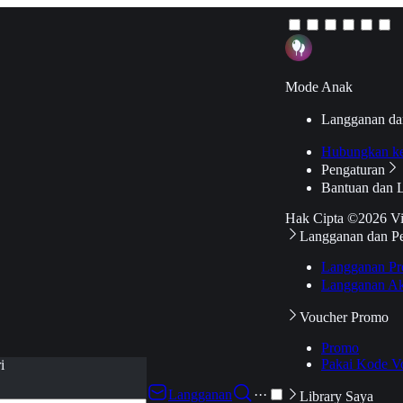
Mode Anak
Langganan da
Hubungkan k
Pengaturan
Bantuan dan 
Hak Cipta ©2026 V
Langganan dan P
Langganan Pr
Langganan Ak
Voucher Promo
Promo
Pakai Kode V
i
Langganan
···
Library Saya