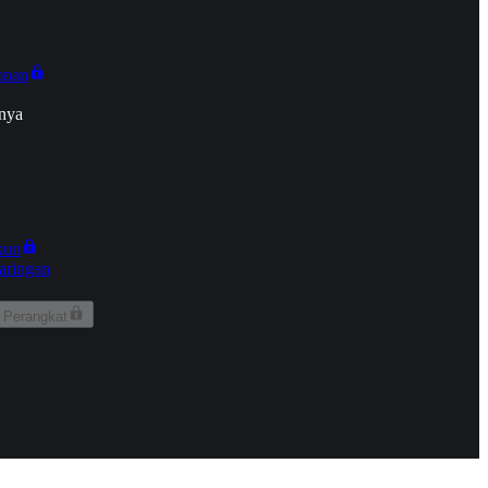
onan
nya
kun
aringan
 Perangkat