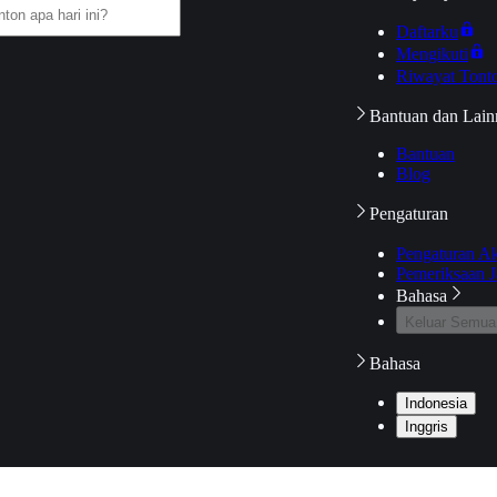
Daftarku
Mengikuti
Riwayat Tont
Bantuan dan Lain
Bantuan
Blog
Pengaturan
Pengaturan A
Pemeriksaan J
Bahasa
Keluar Semua
Bahasa
Indonesia
Inggris