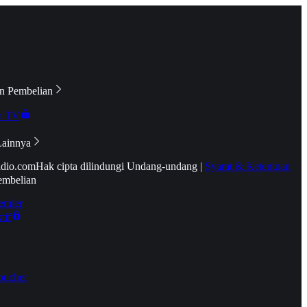
n Pembelian
e TV
Lainnya
idio.com
Hak cipta dilindungi Undang-undang
|
Syarat & Ketentuan
embelian
emier
tif
oucher