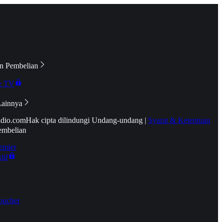
n Pembelian
e TV
Lainnya
idio.com
Hak cipta dilindungi Undang-undang
|
Syarat & Ketentuan
embelian
emier
tif
oucher