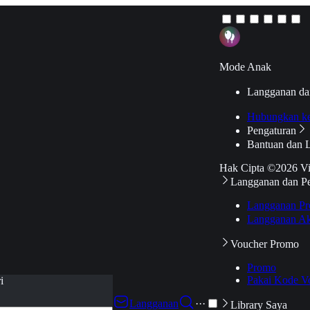
Mode Anak
Langganan da
Hubungkan k
Pengaturan
Bantuan dan 
Hak Cipta ©2026 V
Langganan dan P
Langganan Pr
Langganan Ak
Voucher Promo
Promo
Pakai Kode V
i
Langganan
···
Library Saya