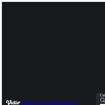
Car
Home
Live
TV Show
Sports
Kids
News