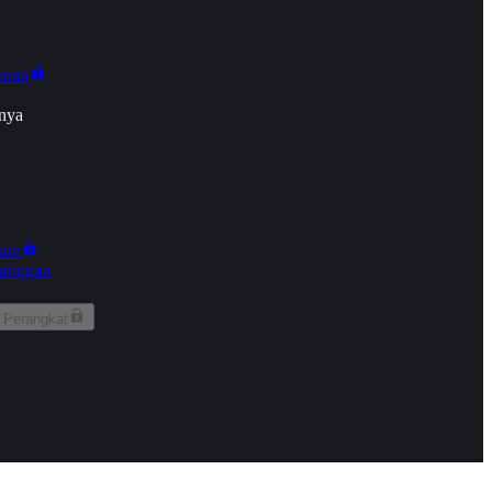
onan
nya
kun
aringan
 Perangkat