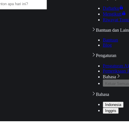
Daftarku
Mengikuti
Riwayat Tont
Bantuan dan Lain
Bantuan
Blog
Pengaturan
Pengaturan A
Pemeriksaan J
Bahasa
Keluar Semua
Bahasa
Indonesia
Inggris