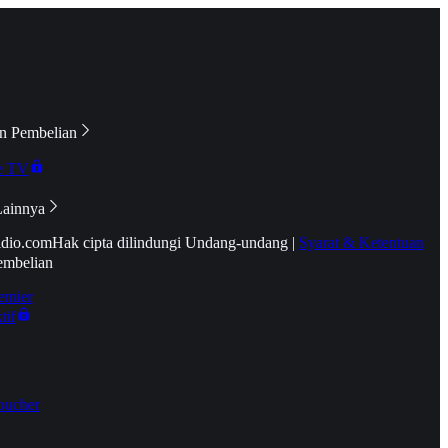
n Pembelian
e TV
Lainnya
idio.com
Hak cipta dilindungi Undang-undang
|
Syarat & Ketentuan
embelian
emier
tif
oucher