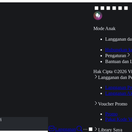
Mode Anak
Langganan da
Hubungkan k
Pengaturan
Bantuan dan 
Hak Cipta ©2026 V
Langganan dan P
Langganan Pr
Langganan Ak
Voucher Promo
Promo
Pakai Kode V
i
Langganan
···
Library Saya