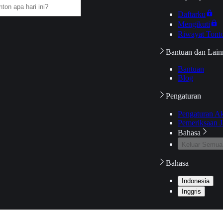
Daftarku
Mengikuti
Riwayat Tont
Bantuan dan Lain
Bantuan
Blog
Pengaturan
Pengaturan A
Pemeriksaan J
Bahasa
Keluar Semua
Bahasa
Indonesia
Inggris