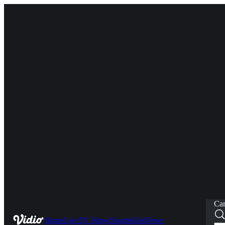
Car
Home
Live
TV Show
Sports
Kids
News