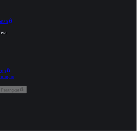
onan
nya
kun
aringan
 Perangkat