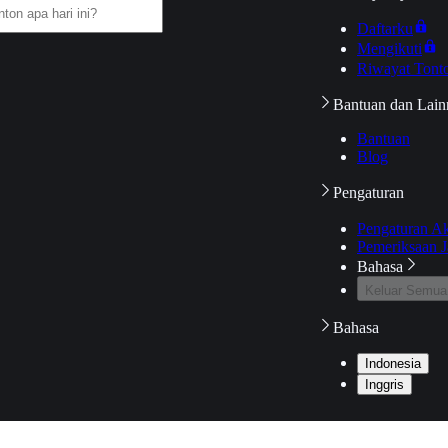
Daftarku
Mengikuti
Riwayat Tont
Bantuan dan Lain
Bantuan
Blog
Pengaturan
Pengaturan A
Pemeriksaan J
Bahasa
Keluar Semua
Bahasa
Indonesia
Inggris