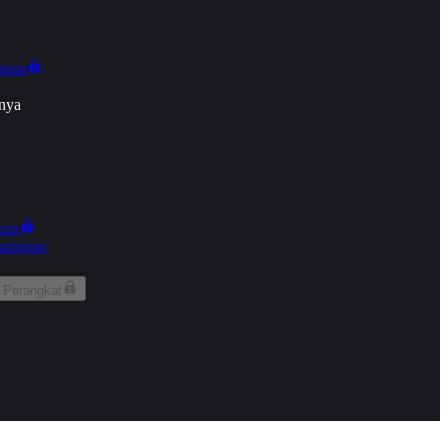
onan
nya
kun
aringan
 Perangkat