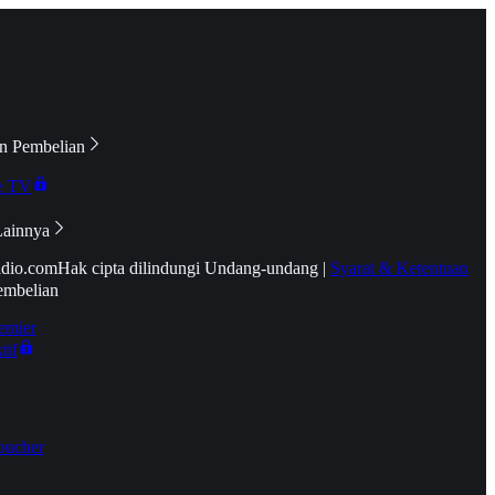
n Pembelian
e TV
Lainnya
idio.com
Hak cipta dilindungi Undang-undang
|
Syarat & Ketentuan
embelian
emier
tif
oucher