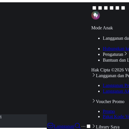
Mode Anak
Langganan da
Hubungkan k
Pengaturan
Bantuan dan 
Hak Cipta ©2026 V
Langganan dan P
Langganan Pr
Langganan Ak
Voucher Promo
Promo
Pakai Kode V
i
Langganan
···
Library Saya