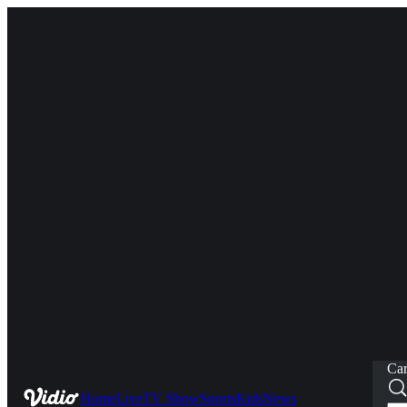
Car
Home
Live
TV Show
Sports
Kids
News