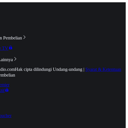
n Pembelian
e TV
Lainnya
idio.com
Hak cipta dilindungi Undang-undang
|
Syarat & Ketentuan
embelian
emier
tif
oucher