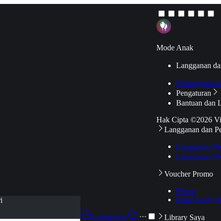
Mode Anak
Langganan da
Hubungkan k
Pengaturan
Bantuan dan 
Hak Cipta ©2026 V
Langganan dan P
Langganan Pr
Langganan Ak
Voucher Promo
Promo
Pakai Kode V
i
Langganan
···
Library Saya