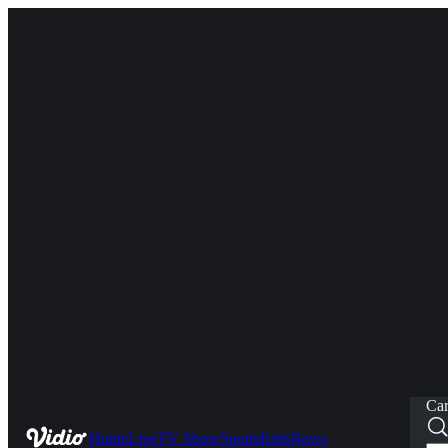
Car
Home
Live
TV Show
Sports
Kids
News