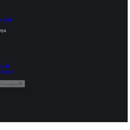
onan
nya
kun
aringan
 Perangkat