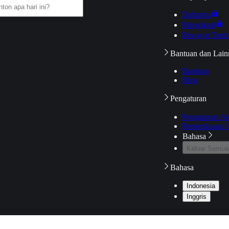
Daftarku
Mengikuti
Riwayat Tont
Bantuan dan Lain
Bantuan
Blog
Pengaturan
Pengaturan A
Pemeriksaan J
Bahasa
Keluar Semua
Bahasa
Indonesia
Inggris