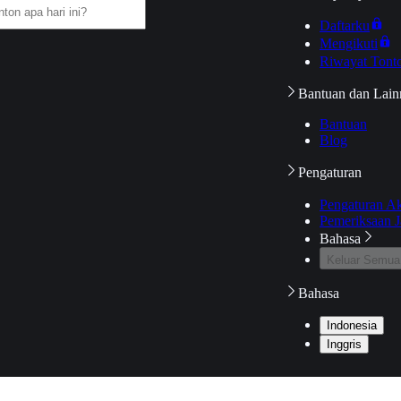
Daftarku
Mengikuti
Riwayat Tont
Bantuan dan Lain
Bantuan
Blog
Pengaturan
Pengaturan A
Pemeriksaan J
Bahasa
Keluar Semua
Bahasa
Indonesia
Inggris