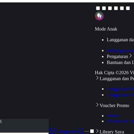
Mode Anak
Langganan da
Hubungkan k
Pengaturan
Bantuan dan 
Hak Cipta ©2026 V
Langganan dan P
Langganan Pr
Langganan Ak
Voucher Promo
Promo
Pakai Kode V
i
Langganan
···
Library Saya