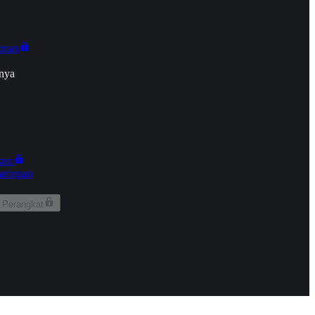
onan
nya
kun
aringan
 Perangkat