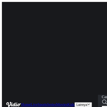
Car
Home
Live
Sports
Series
Movies
Kids
Lainnya