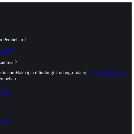
n Pembelian
e TV
Lainnya
idio.com
Hak cipta dilindungi Undang-undang
|
Syarat & Ketentuan
embelian
emier
tif
oucher