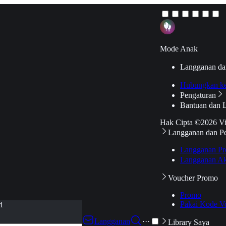
Mode Anak
Langganan da
Hubungkan k
Pengaturan
Bantuan dan 
Hak Cipta ©2026 V
Langganan dan P
Langganan Pr
Langganan Ak
Voucher Promo
Promo
Pakai Kode V
i
Langganan
···
Library Saya