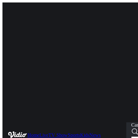
Car
Home
Live
TV Show
Sports
Kids
News