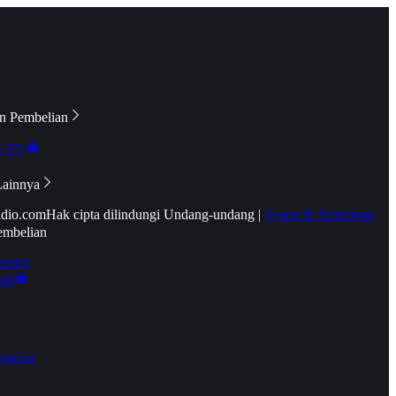
n Pembelian
e TV
Lainnya
idio.com
Hak cipta dilindungi Undang-undang
|
Syarat & Ketentuan
embelian
emier
tif
oucher