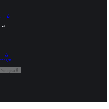
onan
nya
kun
aringan
 Perangkat