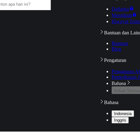
Daftarku
Mengikuti
Riwayat Tont
Bantuan dan Lain
Bantuan
Blog
Pengaturan
Pengaturan A
Pemeriksaan J
Bahasa
Keluar Semua
Bahasa
Indonesia
Inggris