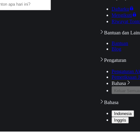
Daftarku
Mengikuti
Riwayat Tont
Bantuan dan Lain
Bantuan
Blog
Pengaturan
Pengaturan A
Pemeriksaan J
Bahasa
Keluar Semua
Bahasa
Indonesia
Inggris