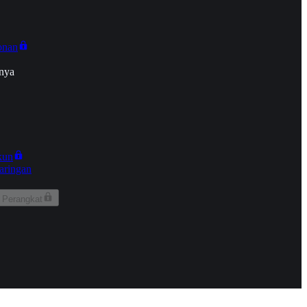
onan
nya
kun
aringan
 Perangkat