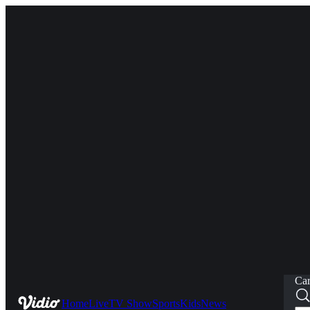
Car
Home
Live
TV Show
Sports
Kids
News