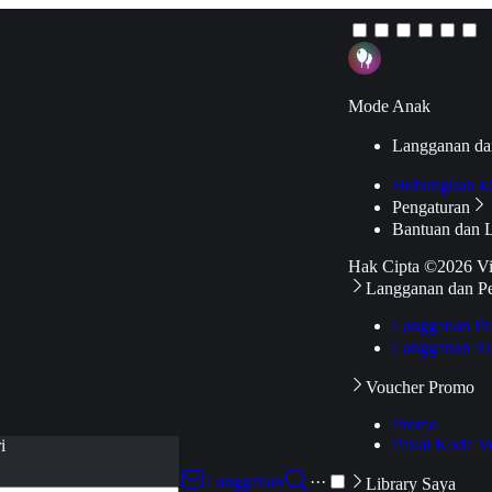
Mode Anak
Langganan da
Hubungkan k
Pengaturan
Bantuan dan 
Hak Cipta ©2026 V
Langganan dan P
Langganan Pr
Langganan Ak
Voucher Promo
Promo
Pakai Kode V
i
Langganan
···
Library Saya