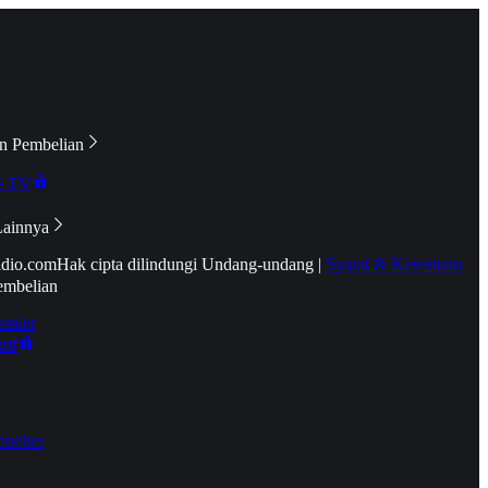
n Pembelian
e TV
Lainnya
idio.com
Hak cipta dilindungi Undang-undang
|
Syarat & Ketentuan
embelian
emier
tif
oucher