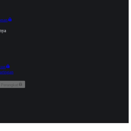
onan
nya
kun
aringan
 Perangkat