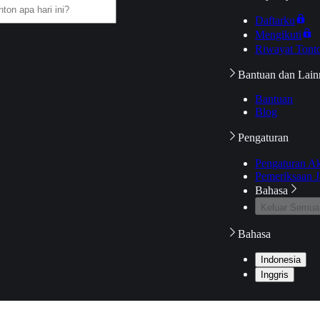
Daftarku
Mengikuti
Riwayat Tont
Bantuan dan Lain
Bantuan
Blog
Pengaturan
Pengaturan A
Pemeriksaan J
Bahasa
Keluar Semua
Bahasa
Indonesia
Inggris