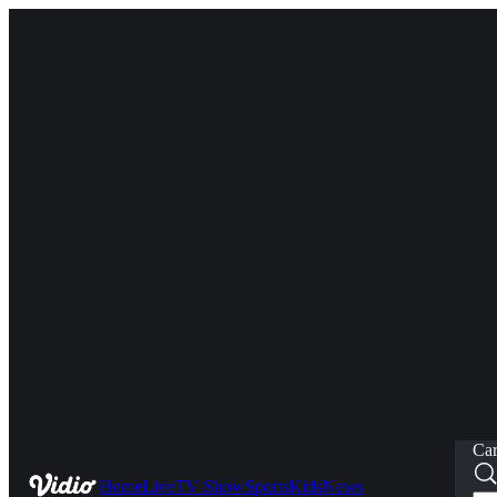
Car
Home
Live
TV Show
Sports
Kids
News