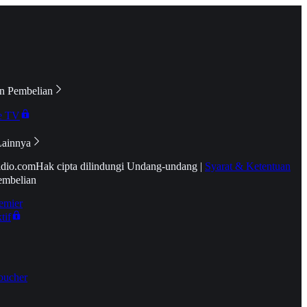
n Pembelian
e TV
Lainnya
idio.com
Hak cipta dilindungi Undang-undang
|
Syarat & Ketentuan
embelian
emier
tif
oucher