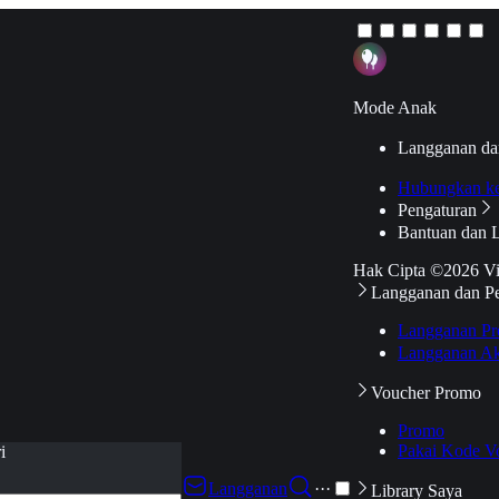
Mode Anak
Langganan da
Hubungkan k
Pengaturan
Bantuan dan 
Hak Cipta ©2026 V
Langganan dan P
Langganan Pr
Langganan Ak
Voucher Promo
Promo
Pakai Kode V
i
Langganan
···
Library Saya