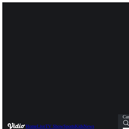
Car
Home
Live
TV Show
Sports
Kids
News