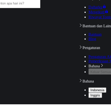
Daftarku
Mengikuti
Riwayat Tont
Bantuan dan Lain
Bantuan
Blog
Pengaturan
Pengaturan A
Pemeriksaan J
Bahasa
Keluar Semua
Bahasa
Indonesia
Inggris