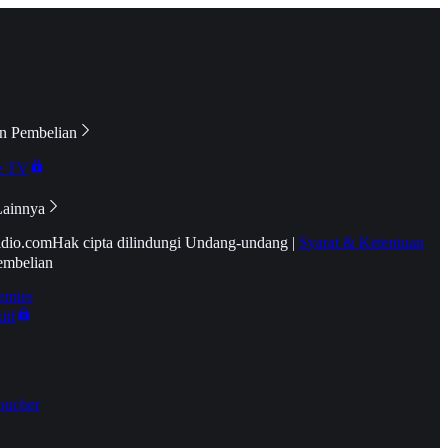
n Pembelian
e TV
Lainnya
idio.com
Hak cipta dilindungi Undang-undang
|
Syarat & Ketentuan
embelian
emier
tif
oucher