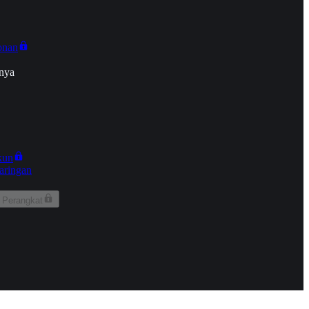
onan
nya
kun
aringan
 Perangkat