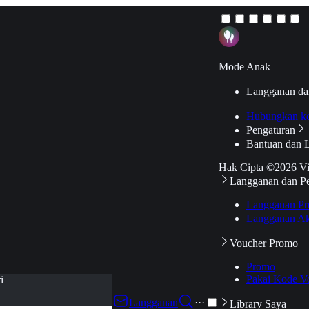
Mode Anak
Langganan da
Hubungkan k
Pengaturan
Bantuan dan 
Hak Cipta ©2026 V
Langganan dan P
Langganan Pr
Langganan Ak
Voucher Promo
Promo
Pakai Kode V
i
Langganan
···
Library Saya