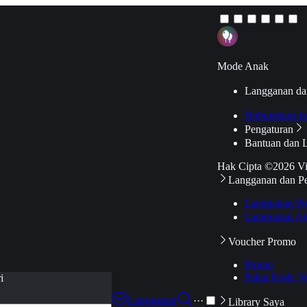
Mode Anak
Langganan da
Hubungkan k
Pengaturan
Bantuan dan 
Hak Cipta ©2026 V
Langganan dan P
Langganan Pr
Langganan Ak
Voucher Promo
Promo
Pakai Kode V
i
Langganan
···
Library Saya