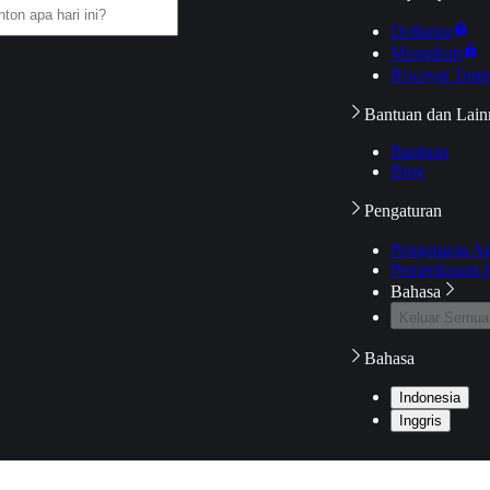
Daftarku
Mengikuti
Riwayat Tont
Bantuan dan Lain
Bantuan
Blog
Pengaturan
Pengaturan A
Pemeriksaan J
Bahasa
Keluar Semua
Bahasa
Indonesia
Inggris