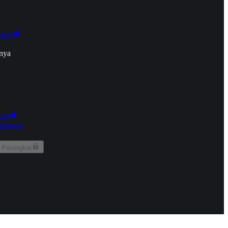
onan
nya
kun
aringan
 Perangkat