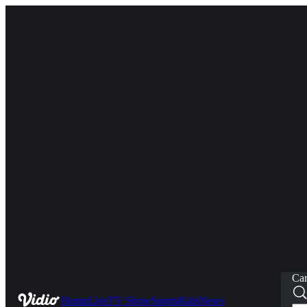
Car
Home
Live
TV Show
Sports
Kids
News