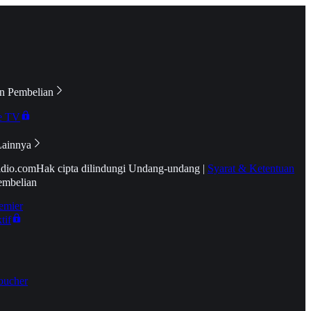
n Pembelian
e TV
Lainnya
idio.com
Hak cipta dilindungi Undang-undang
|
Syarat & Ketentuan
embelian
emier
tif
oucher