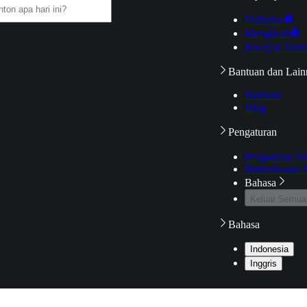
Daftarku
Mengikuti
Riwayat Tont
Bantuan dan Lain
Bantuan
Blog
Pengaturan
Pengaturan A
Pemeriksaan J
Bahasa
Keluar Semua
Bahasa
Indonesia
Inggris