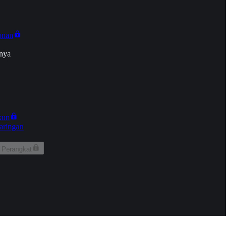
onan
nya
kun
aringan
 Perangkat