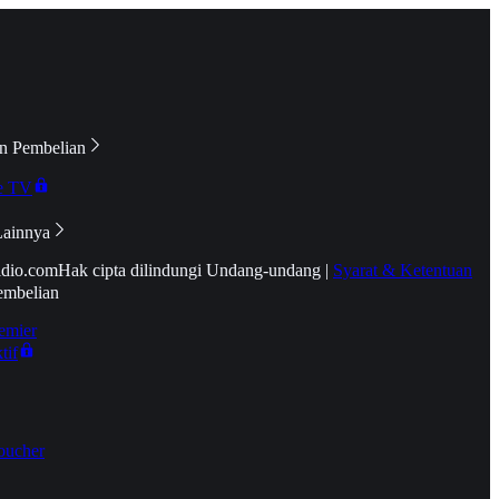
n Pembelian
e TV
Lainnya
idio.com
Hak cipta dilindungi Undang-undang
|
Syarat & Ketentuan
embelian
emier
tif
oucher