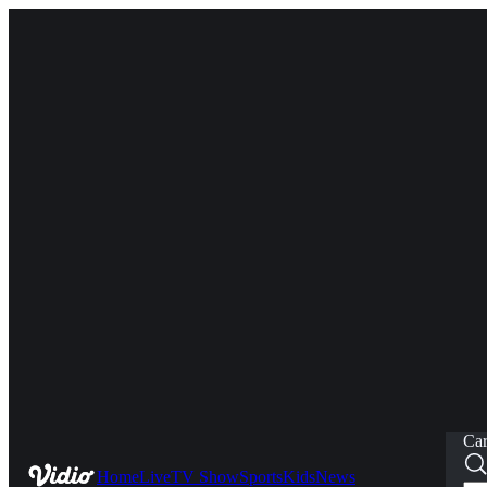
Car
Home
Live
TV Show
Sports
Kids
News