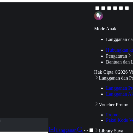
Mode Anak
Langganan da
Hubungkan k
Pengaturan
Bantuan dan 
Hak Cipta ©2026 V
Langganan dan P
Langganan Pr
Langganan Ak
Voucher Promo
Promo
Pakai Kode V
i
Langganan
···
Library Saya