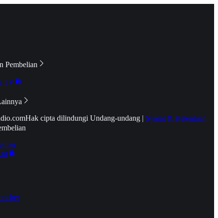
n Pembelian
e TV
Lainnya
idio.com
Hak cipta dilindungi Undang-undang
|
Syarat & Ketentuan
embelian
emier
tif
oucher