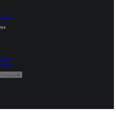
onan
nya
kun
aringan
 Perangkat