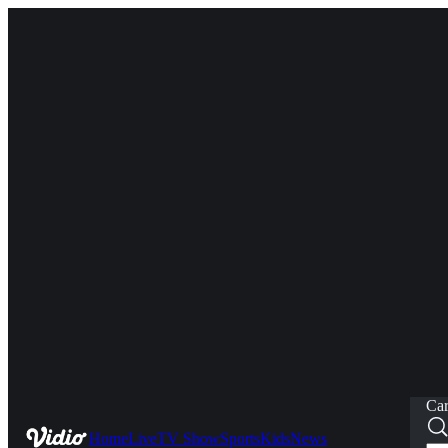
Car
Home
Live
TV Show
Sports
Kids
News