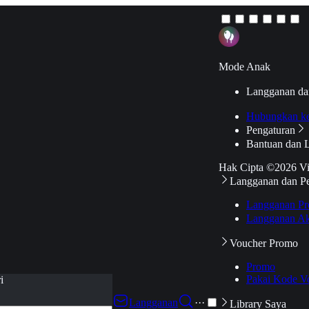
Mode Anak
Langganan da
Hubungkan k
Pengaturan
Bantuan dan 
Hak Cipta ©2026 V
Langganan dan P
Langganan Pr
Langganan Ak
Voucher Promo
Promo
Pakai Kode V
i
Langganan
···
Library Saya