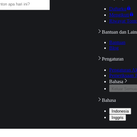
Daftarku
Mengikuti
Riwayat Tont
Bantuan dan Lain
Bantuan
Blog
Pengaturan
Pengaturan A
Pemeriksaan J
Bahasa
Keluar Semua
Bahasa
Indonesia
Inggris