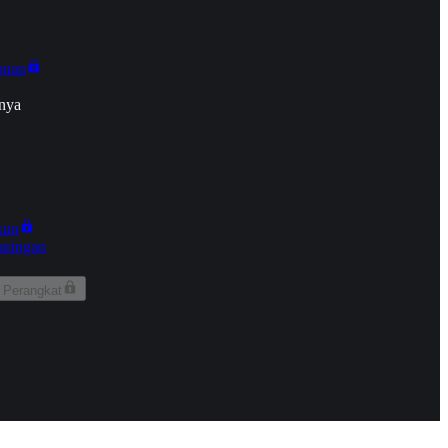
onan
nya
kun
aringan
 Perangkat