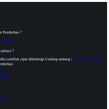
n Pembelian
e TV
Lainnya
idio.com
Hak cipta dilindungi Undang-undang
|
Syarat & Ketentuan
embelian
emier
tif
oucher