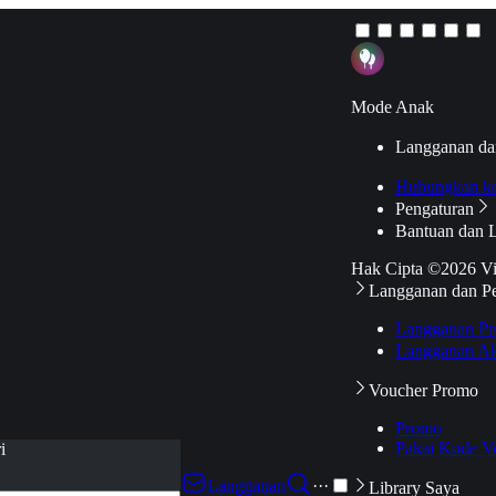
Mode Anak
Langganan da
Hubungkan k
Pengaturan
Bantuan dan 
Hak Cipta ©2026 V
Langganan dan P
Langganan Pr
Langganan Ak
Voucher Promo
Promo
Pakai Kode V
i
Langganan
···
Library Saya