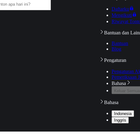
Daftarku
Mengikuti
Riwayat Tont
Bantuan dan Lain
Bantuan
Blog
Pengaturan
Pengaturan A
Pemeriksaan J
Bahasa
Keluar Semua
Bahasa
Indonesia
Inggris