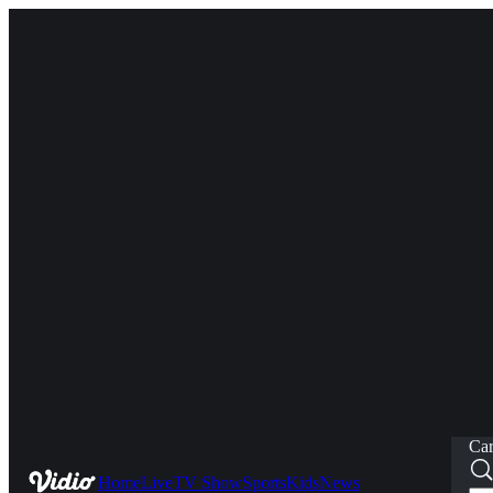
Car
Home
Live
TV Show
Sports
Kids
News