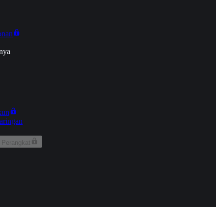
onan
nya
kun
aringan
 Perangkat