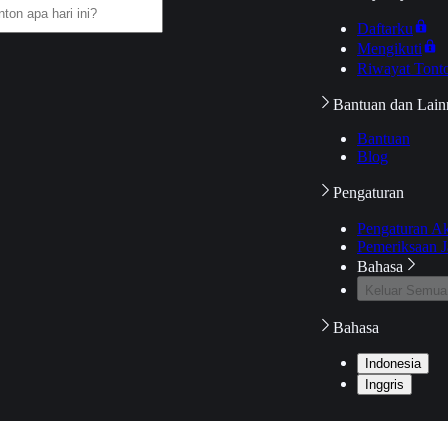
Daftarku
Mengikuti
Riwayat Tont
Bantuan dan Lain
Bantuan
Blog
Pengaturan
Pengaturan A
Pemeriksaan J
Bahasa
Keluar Semua
Bahasa
Indonesia
Inggris