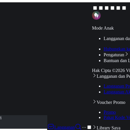
Mode Anak
Langganan da
Hubungkan k
Pengaturan
Bantuan dan 
Hak Cipta ©2026 V
Langganan dan P
Langganan Pr
Langganan Ak
Voucher Promo
Promo
Pakai Kode V
i
Langganan
···
Library Saya