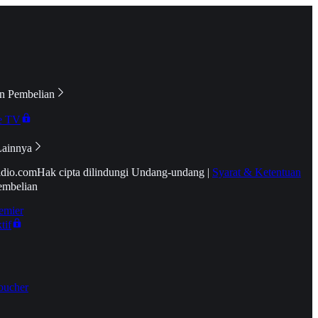
n Pembelian
e TV
Lainnya
idio.com
Hak cipta dilindungi Undang-undang
|
Syarat & Ketentuan
embelian
emier
tif
oucher