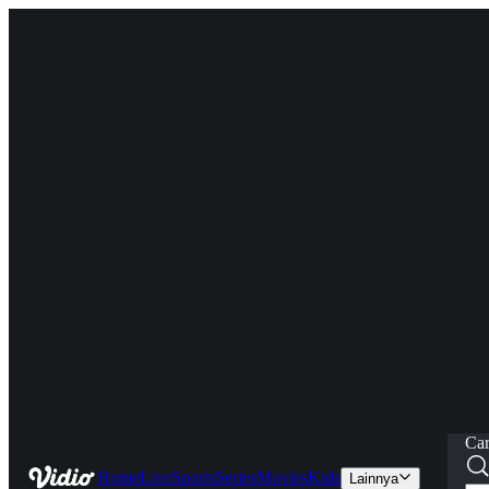
Car
Home
Live
Sports
Series
Movies
Kids
Lainnya