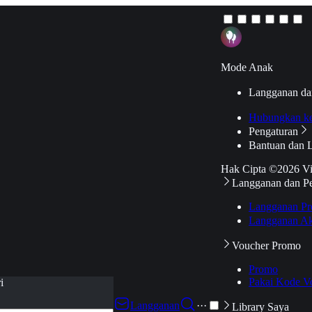
Mode Anak
Langganan da
Hubungkan k
Pengaturan
Bantuan dan 
Hak Cipta ©2026 V
Langganan dan P
Langganan Pr
Langganan Ak
Voucher Promo
Promo
Pakai Kode V
i
Langganan
···
Library Saya