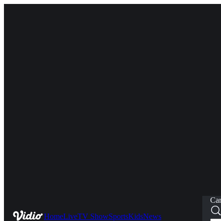
Car
Home
Live
TV Show
Sports
Kids
News