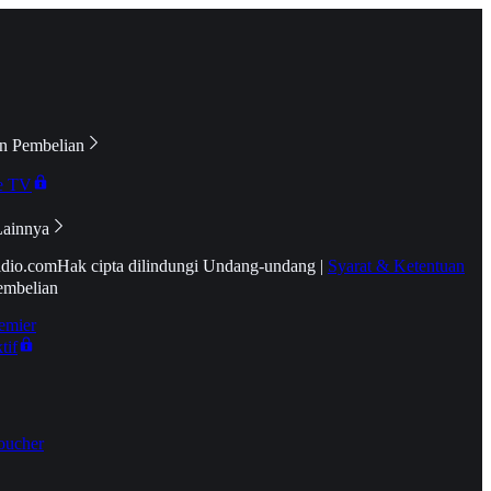
n Pembelian
e TV
Lainnya
idio.com
Hak cipta dilindungi Undang-undang
|
Syarat & Ketentuan
embelian
emier
tif
oucher