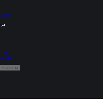
onan
nya
kun
aringan
 Perangkat