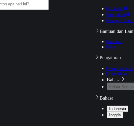
Daftarku
Mengikuti
Riwayat Tont
Bantuan dan Lain
Bantuan
Blog
Pengaturan
Pengaturan A
Pemeriksaan J
Bahasa
Keluar Semua
Bahasa
Indonesia
Inggris