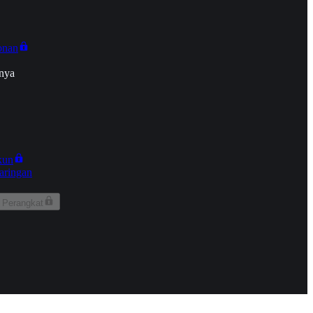
onan
nya
kun
aringan
 Perangkat