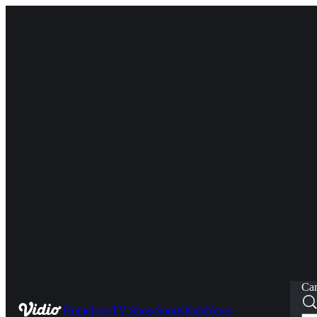
Car
Home
Live
TV Show
Sports
Kids
News