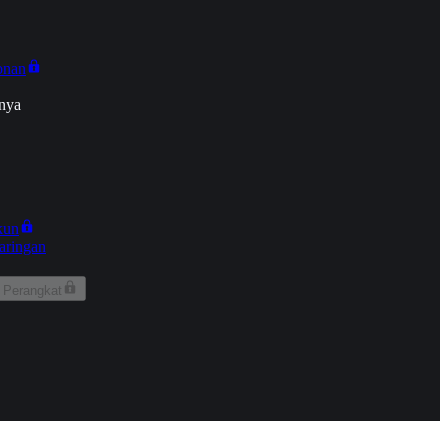
onan
nya
kun
aringan
 Perangkat