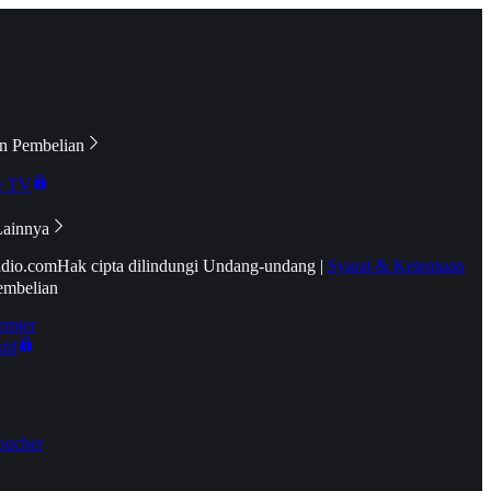
n Pembelian
e TV
Lainnya
idio.com
Hak cipta dilindungi Undang-undang
|
Syarat & Ketentuan
embelian
emier
tif
oucher