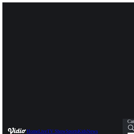
Car
Home
Live
TV Show
Sports
Kids
News