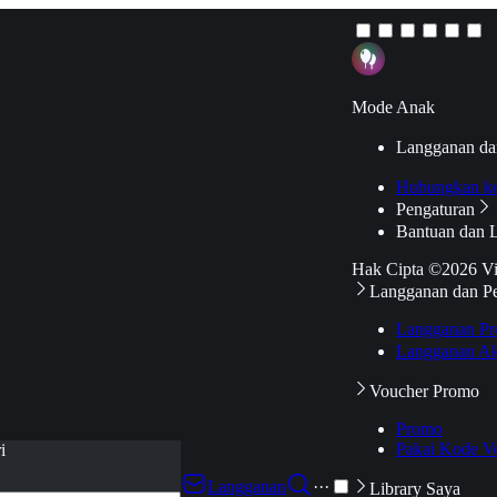
Mode Anak
Langganan da
Hubungkan k
Pengaturan
Bantuan dan 
Hak Cipta ©2026 V
Langganan dan P
Langganan Pr
Langganan Ak
Voucher Promo
Promo
Pakai Kode V
i
Langganan
···
Library Saya