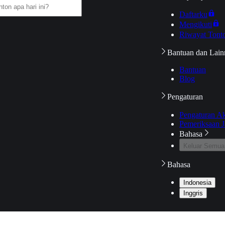
Daftarku
Mengikuti
Riwayat Tont
Bantuan dan Lain
Bantuan
Blog
Pengaturan
Pengaturan A
Pemeriksaan J
Bahasa
Keluar Semua
Bahasa
Indonesia
Inggris