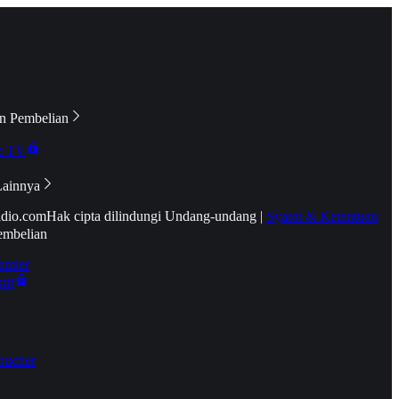
n Pembelian
e TV
Lainnya
idio.com
Hak cipta dilindungi Undang-undang
|
Syarat & Ketentuan
embelian
emier
tif
oucher