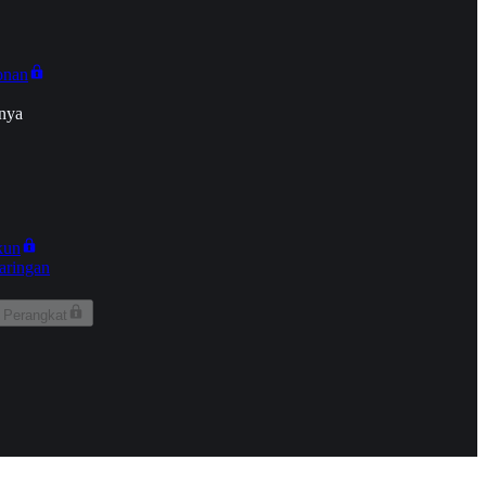
onan
nya
kun
aringan
 Perangkat