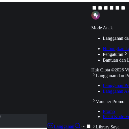
Mode Anak
Langganan da
Hubungkan k
Pengaturan
Bantuan dan 
Hak Cipta ©2026 V
Langganan dan P
Langganan Pr
Langganan Ak
Voucher Promo
Promo
Pakai Kode V
i
Langganan
···
Library Saya