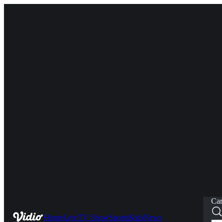
Car
Home
Live
TV Show
Sports
Kids
News