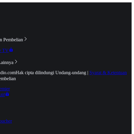
n Pembelian
e TV
Lainnya
idio.com
Hak cipta dilindungi Undang-undang
|
Syarat & Ketentuan
embelian
emier
tif
oucher