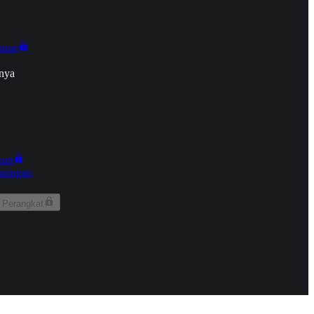
onan
nya
kun
aringan
 Perangkat