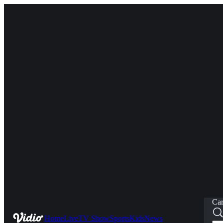
Car
Home
Live
TV Show
Sports
Kids
News