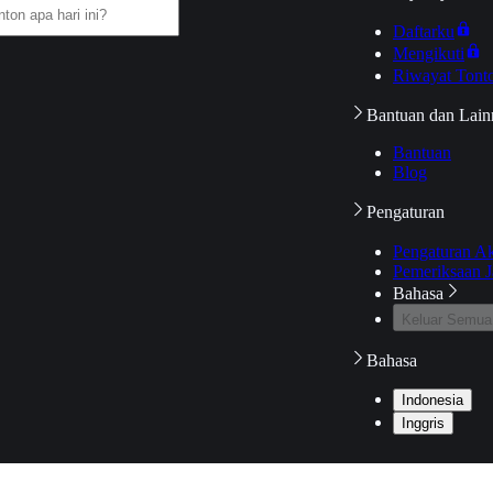
Daftarku
Mengikuti
Riwayat Tont
Bantuan dan Lain
Bantuan
Blog
Pengaturan
Pengaturan A
Pemeriksaan J
Bahasa
Keluar Semua
Bahasa
Indonesia
Inggris