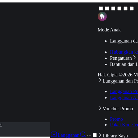
Mode Anak
Langganan da
Hubungkan k
Pengaturan
Bantuan dan 
Hak Cipta ©2026 V
Langganan dan P
Langganan Pr
Langganan Ak
Voucher Promo
Promo
Pakai Kode V
i
Langganan
···
Library Saya