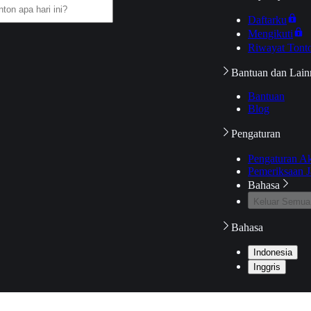
Daftarku
Mengikuti
Riwayat Tont
Bantuan dan Lain
Bantuan
Blog
Pengaturan
Pengaturan A
Pemeriksaan J
Bahasa
Keluar Semua
Bahasa
Indonesia
Inggris