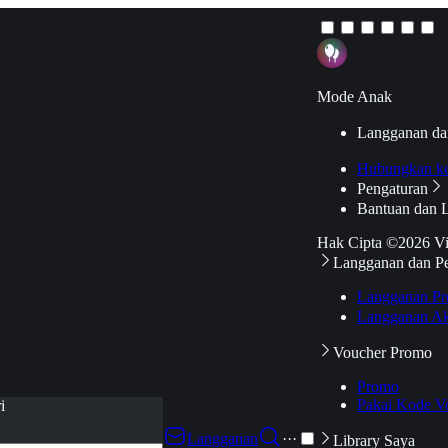
Mode Anak
Langganan da
Hubungkan k
Pengaturan
Bantuan dan 
Hak Cipta ©2026 V
Langganan dan P
Langganan Pr
Langganan Ak
Voucher Promo
Promo
Pakai Kode V
i
Langganan
···
Library Saya