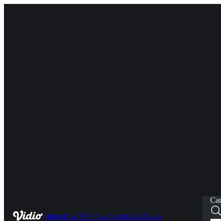
Car
Home
Live
TV Show
Sports
Kids
News