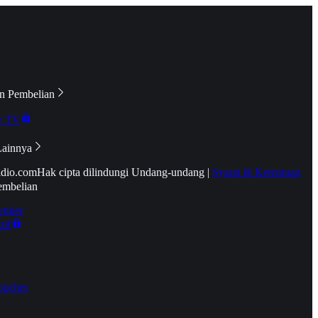
n Pembelian
e TV
Lainnya
idio.com
Hak cipta dilindungi Undang-undang
|
Syarat & Ketentuan
embelian
emier
tif
oucher