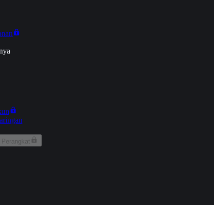
onan
nya
kun
aringan
 Perangkat