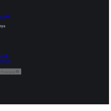
onan
nya
kun
aringan
 Perangkat