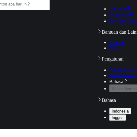
Daftarku
Mengikuti
Riwayat Tont
Bantuan dan Lain
Bantuan
Blog
Pengaturan
Pengaturan A
Pemeriksaan J
Bahasa
Keluar Semua
Bahasa
Indonesia
Inggris