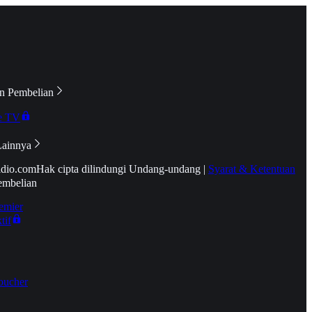
n Pembelian
e TV
Lainnya
idio.com
Hak cipta dilindungi Undang-undang
|
Syarat & Ketentuan
embelian
emier
tif
oucher