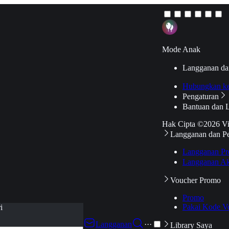
Mode Anak
Langganan da
Hubungkan k
Pengaturan
Bantuan dan 
Hak Cipta ©2026 V
Langganan dan P
Langganan Pr
Langganan Ak
Voucher Promo
Promo
Pakai Kode V
i
Langganan
···
Library Saya