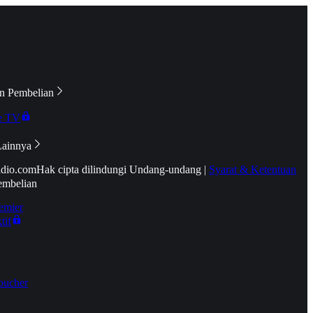
n Pembelian
e TV
Lainnya
idio.com
Hak cipta dilindungi Undang-undang
|
Syarat & Ketentuan
embelian
emier
tif
oucher