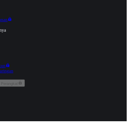
onan
nya
kun
aringan
 Perangkat