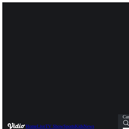
Car
Home
Live
TV Show
Sports
Kids
News