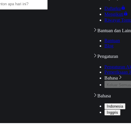
Daftarku
Mengikuti
Riwayat Tont
Bantuan dan Lain
Bantuan
Blog
Pengaturan
Pengaturan A
Pemeriksaan J
Bahasa
Keluar Semua
Bahasa
Indonesia
Inggris