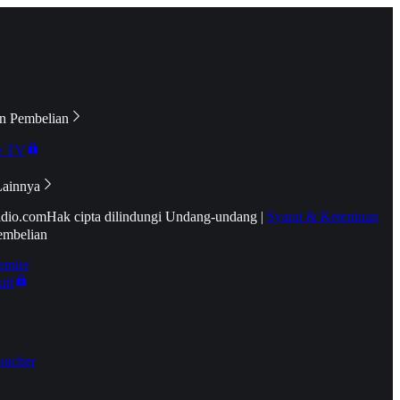
n Pembelian
e TV
Lainnya
idio.com
Hak cipta dilindungi Undang-undang
|
Syarat & Ketentuan
embelian
emier
tif
oucher