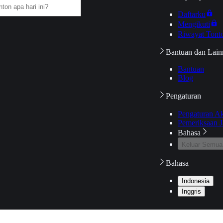
Daftarku
Mengikuti
Riwayat Tont
Bantuan dan Lain
Bantuan
Blog
Pengaturan
Pengaturan A
Pemeriksaan J
Bahasa
Keluar Semua
Bahasa
Indonesia
Inggris