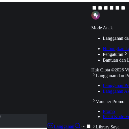
Mode Anak
Langganan da
Hubungkan k
Pengaturan
Bantuan dan 
Hak Cipta ©2026 V
Langganan dan P
Langganan Pr
Langganan Ak
Voucher Promo
Promo
Pakai Kode V
i
Langganan
···
Library Saya