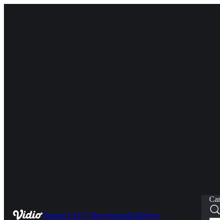
Car
Home
Live
TV Show
Sports
Kids
News