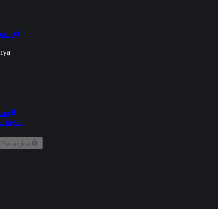
onan
nya
kun
aringan
 Perangkat