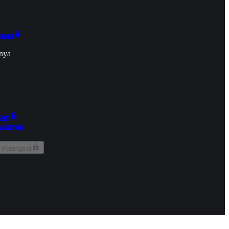
onan
nya
kun
aringan
 Perangkat