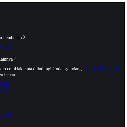
n Pembelian
e TV
Lainnya
idio.com
Hak cipta dilindungi Undang-undang
|
Syarat & Ketentuan
embelian
emier
tif
oucher