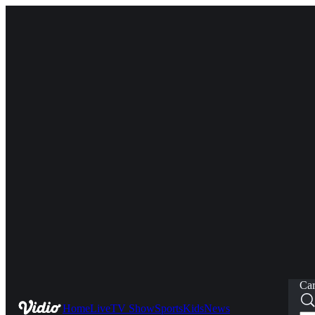
Car
Home
Live
TV Show
Sports
Kids
News