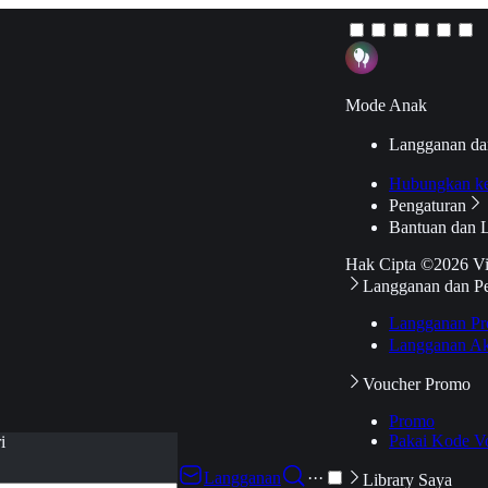
Mode Anak
Langganan da
Hubungkan k
Pengaturan
Bantuan dan 
Hak Cipta ©2026 V
Langganan dan P
Langganan Pr
Langganan Ak
Voucher Promo
Promo
Pakai Kode V
i
Langganan
···
Library Saya