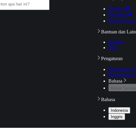
Daftarku
Mengikuti
Riwayat Tont
Bantuan dan Lain
Bantuan
Blog
Pengaturan
Pengaturan A
Pemeriksaan J
Bahasa
Keluar Semua
Bahasa
Indonesia
Inggris