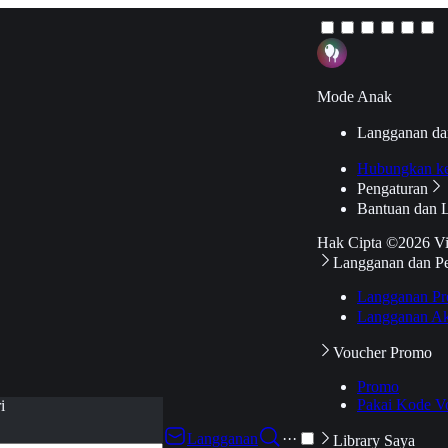
Mode Anak
Langganan da
Hubungkan k
Pengaturan
Bantuan dan 
Hak Cipta ©2026 V
Langganan dan P
Langganan Pr
Langganan Ak
Voucher Promo
Promo
Pakai Kode V
i
Langganan
···
Library Saya