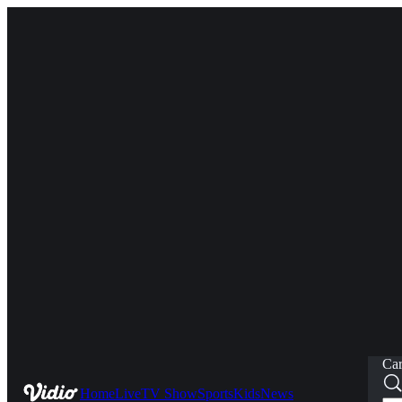
Car
Home
Live
TV Show
Sports
Kids
News