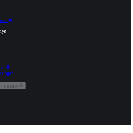
onan
nya
kun
aringan
 Perangkat