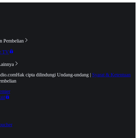
n Pembelian
e TV
Lainnya
idio.com
Hak cipta dilindungi Undang-undang
|
Syarat & Ketentuan
embelian
emier
tif
oucher