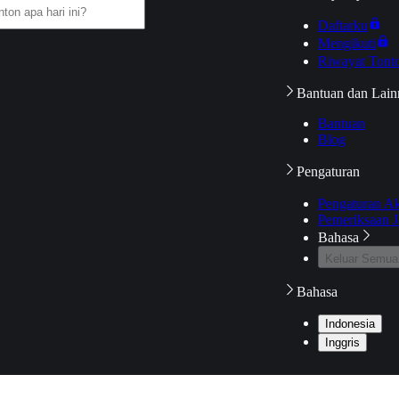
Daftarku
Mengikuti
Riwayat Tont
Bantuan dan Lain
Bantuan
Blog
Pengaturan
Pengaturan A
Pemeriksaan J
Bahasa
Keluar Semua
Bahasa
Indonesia
Inggris