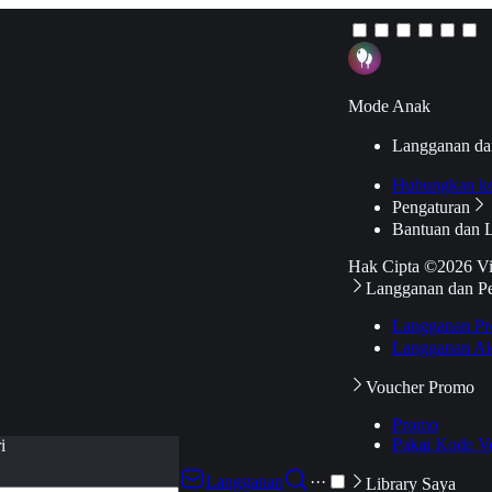
Mode Anak
Langganan da
Hubungkan k
Pengaturan
Bantuan dan 
Hak Cipta ©2026 V
Langganan dan P
Langganan Pr
Langganan Ak
Voucher Promo
Promo
Pakai Kode V
i
Langganan
···
Library Saya