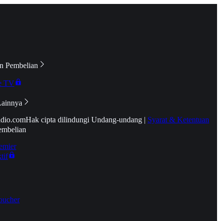
n Pembelian
e TV
Lainnya
idio.com
Hak cipta dilindungi Undang-undang
|
Syarat & Ketentuan
embelian
emier
tif
oucher