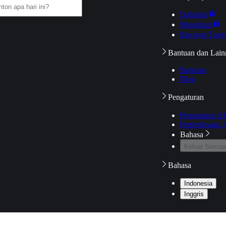
Daftarku
Mengikuti
Riwayat Tont
Bantuan dan Lain
Bantuan
Blog
Pengaturan
Pengaturan A
Pemeriksaan J
Bahasa
Keluar Semua
Bahasa
Indonesia
Inggris