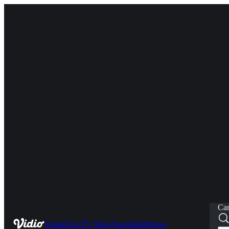
Car
Home
Live
TV Show
Sports
Kids
News