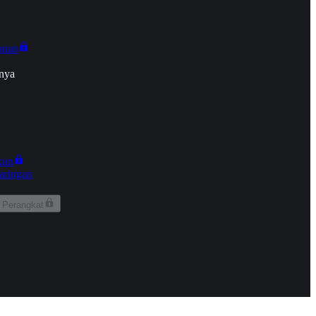
onan
nya
kun
aringan
 Perangkat