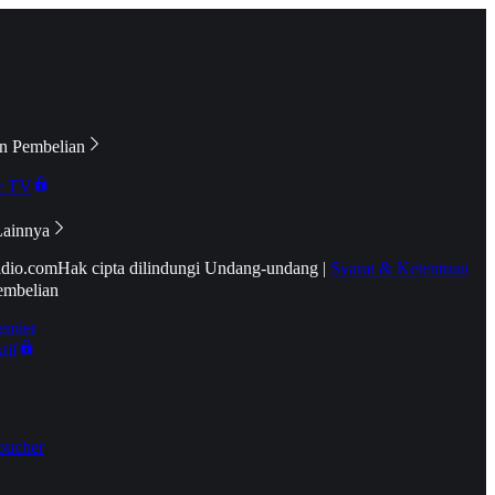
n Pembelian
e TV
Lainnya
idio.com
Hak cipta dilindungi Undang-undang
|
Syarat & Ketentuan
embelian
emier
tif
oucher