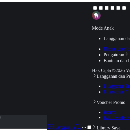
Mode Anak
Langganan da
Hubungkan k
Pengaturan
Bantuan dan 
Hak Cipta ©2026 V
Langganan dan P
Langganan Pr
Langganan Ak
Voucher Promo
Promo
Pakai Kode V
i
Langganan
···
Library Saya