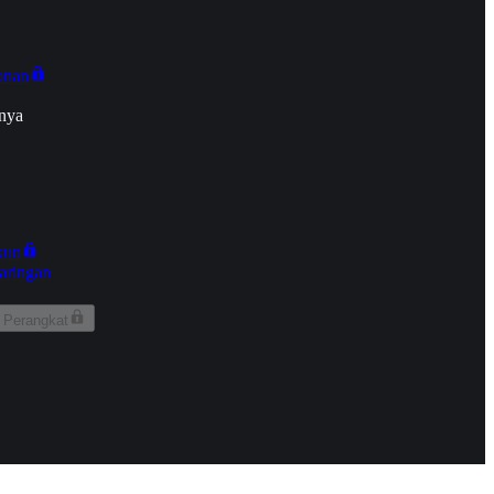
onan
nya
kun
aringan
 Perangkat