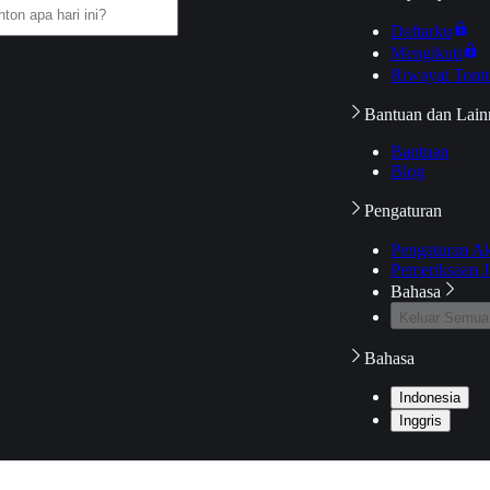
Daftarku
Mengikuti
Riwayat Tont
Bantuan dan Lain
Bantuan
Blog
Pengaturan
Pengaturan A
Pemeriksaan J
Bahasa
Keluar Semua
Bahasa
Indonesia
Inggris