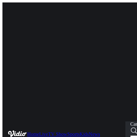
Car
Home
Live
TV Show
Sports
Kids
News