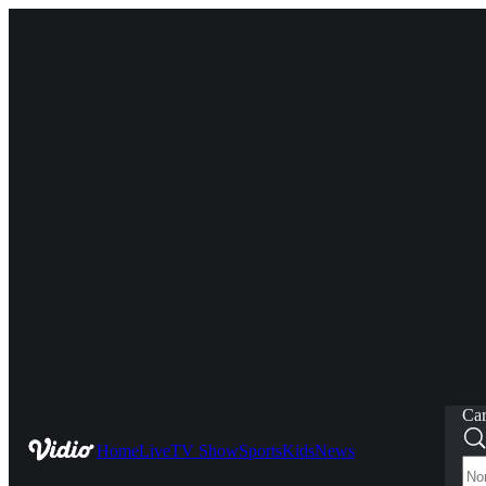
Car
Home
Live
TV Show
Sports
Kids
News