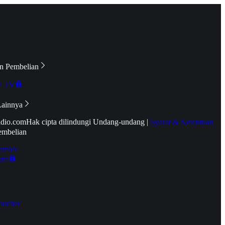
n Pembelian
e TV
Lainnya
idio.com
Hak cipta dilindungi Undang-undang
|
Syarat & Ketentuan
embelian
emier
tif
oucher