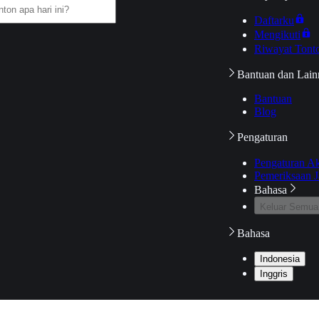
Daftarku
Mengikuti
Riwayat Tont
Bantuan dan Lain
Bantuan
Blog
Pengaturan
Pengaturan A
Pemeriksaan J
Bahasa
Keluar Semua
Bahasa
Indonesia
Inggris