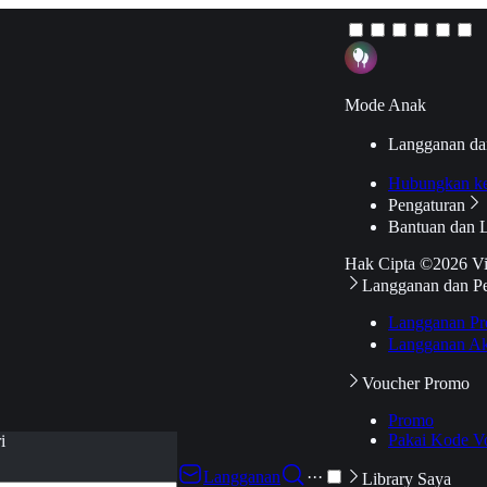
Mode Anak
Langganan da
Hubungkan k
Pengaturan
Bantuan dan 
Hak Cipta ©2026 V
Langganan dan P
Langganan Pr
Langganan Ak
Voucher Promo
Promo
Pakai Kode V
i
Langganan
···
Library Saya