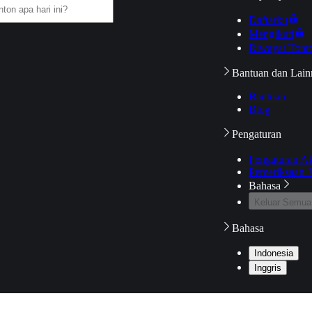
Daftarku
Mengikuti
Riwayat Tont
Bantuan dan Lain
Bantuan
Blog
Pengaturan
Pengaturan A
Pemeriksaan J
Bahasa
Keluar Semua
Bahasa
Indonesia
Inggris