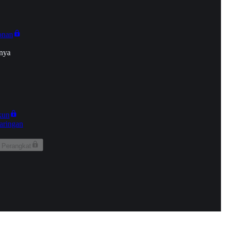
onan
nya
kun
aringan
 Perangkat