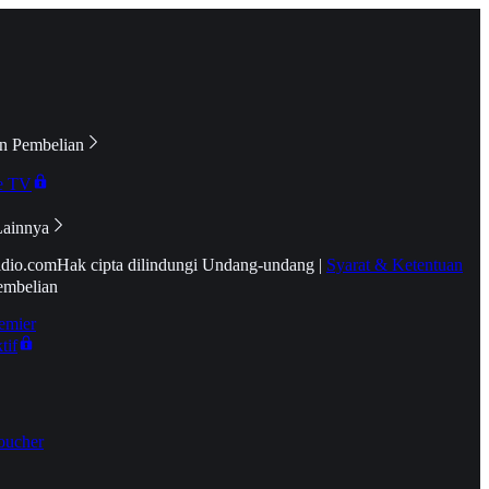
n Pembelian
e TV
Lainnya
idio.com
Hak cipta dilindungi Undang-undang
|
Syarat & Ketentuan
embelian
emier
tif
oucher