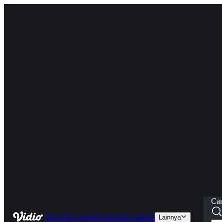
Car
Home
Live
Sports
Series
Movies
Kids
Lainnya