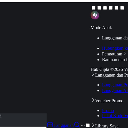
Mode Anak
Langganan da
Hubungkan k
Pengaturan
Bantuan dan 
Hak Cipta ©2026 V
Langganan dan P
Langganan Pr
Langganan Ak
Voucher Promo
Promo
Pakai Kode V
i
Langganan
···
Library Saya