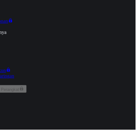
onan
nya
kun
aringan
 Perangkat