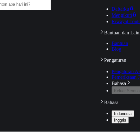
Daftarku
Mengikuti
Riwayat Tont
Bantuan dan Lain
Bantuan
Blog
Pengaturan
Pengaturan A
Pemeriksaan J
Bahasa
Keluar Semua
Bahasa
Indonesia
Inggris