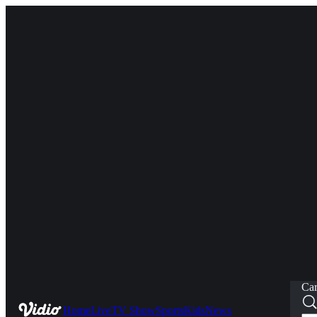
Car
Home
Live
TV Show
Sports
Kids
News