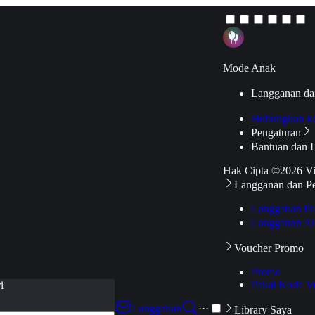
Mode Anak
Langganan da
Hubungkan k
Pengaturan
Bantuan dan 
Hak Cipta ©2026 V
Langganan dan P
Langganan Pr
Langganan Ak
Voucher Promo
Promo
Pakai Kode V
i
Langganan
···
Library Saya