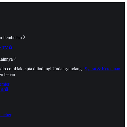
n Pembelian
e TV
Lainnya
idio.com
Hak cipta dilindungi Undang-undang
|
Syarat & Ketentuan
embelian
emier
tif
oucher