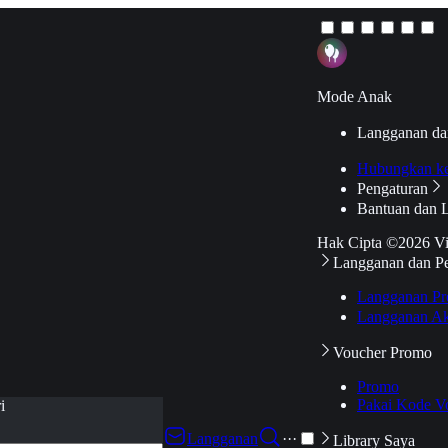
Mode Anak
Langganan da
Hubungkan k
Pengaturan
Bantuan dan 
Hak Cipta ©2026 V
Langganan dan P
Langganan Pr
Langganan Ak
Voucher Promo
Promo
Pakai Kode V
i
Langganan
···
Library Saya