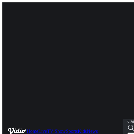
Car
Home
Live
TV Show
Sports
Kids
News