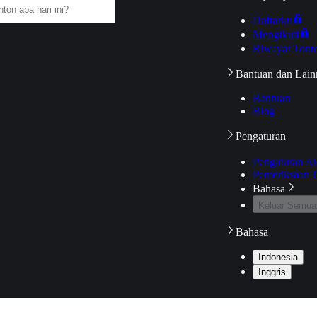
Daftarku
Mengikuti
Riwayat Tont
Bantuan dan Lain
Bantuan
Blog
Pengaturan
Pengaturan A
Pemeriksaan J
Bahasa
Keluar Semua
Bahasa
Indonesia
Inggris