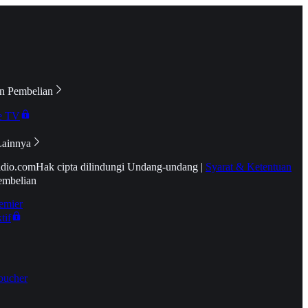
n Pembelian
e TV
Lainnya
idio.com
Hak cipta dilindungi Undang-undang
|
Syarat & Ketentuan
embelian
emier
tif
oucher