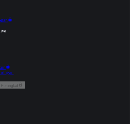
onan
nya
kun
aringan
 Perangkat