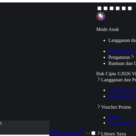
Mode Anak
Langganan da
Hubungkan k
Pengaturan
Bantuan dan 
Hak Cipta ©2026 V
Langganan dan P
Langganan Pr
Langganan Ak
Voucher Promo
Promo
Pakai Kode V
i
Langganan
···
Library Saya