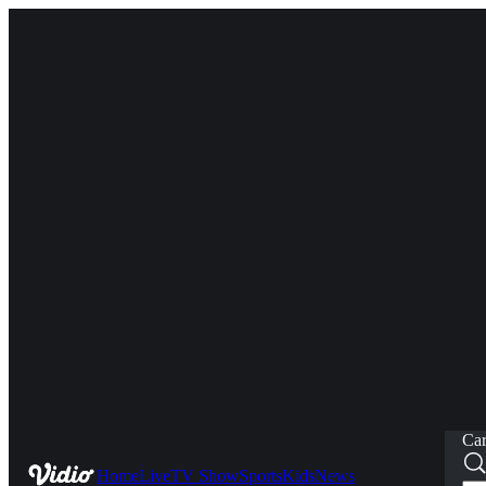
Car
Home
Live
TV Show
Sports
Kids
News