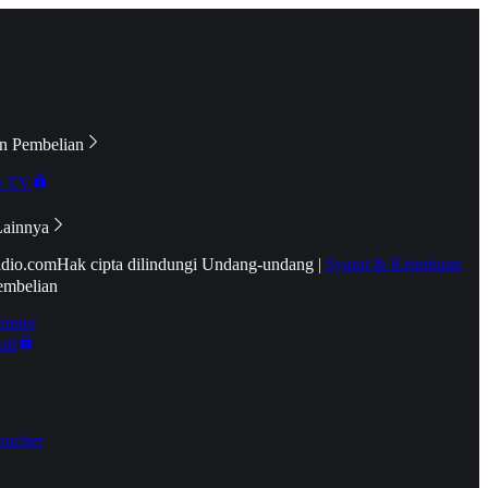
n Pembelian
e TV
Lainnya
idio.com
Hak cipta dilindungi Undang-undang
|
Syarat & Ketentuan
embelian
emier
tif
oucher