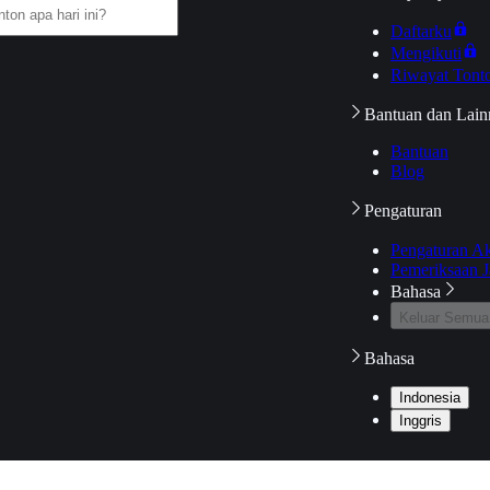
Daftarku
Mengikuti
Riwayat Tont
Bantuan dan Lain
Bantuan
Blog
Pengaturan
Pengaturan A
Pemeriksaan J
Bahasa
Keluar Semua
Bahasa
Indonesia
Inggris