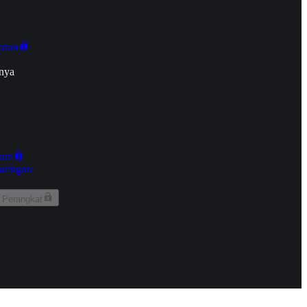
onan
nya
kun
aringan
 Perangkat