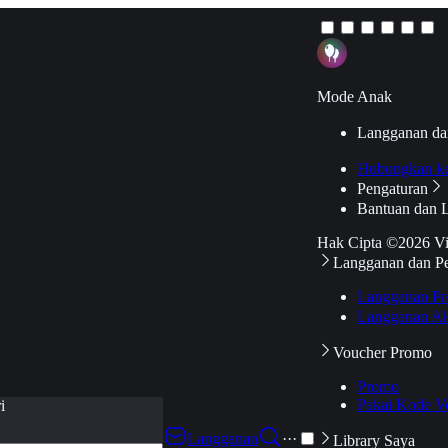
Mode Anak
Langganan da
Hubungkan k
Pengaturan
Bantuan dan 
Hak Cipta ©2026 V
Langganan dan P
Langganan Pr
Langganan Ak
Voucher Promo
Promo
Pakai Kode V
i
Langganan
···
Library Saya