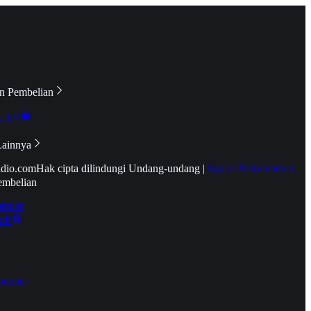
n Pembelian
e TV
Lainnya
idio.com
Hak cipta dilindungi Undang-undang
|
Syarat & Ketentuan
embelian
emier
tif
oucher