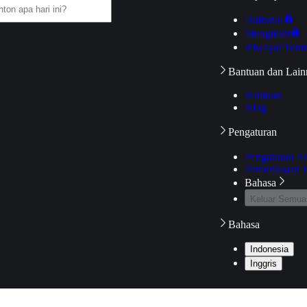
Daftarku
Mengikuti
Riwayat Tont
Bantuan dan Lain
Bantuan
Blog
Pengaturan
Pengaturan A
Pemeriksaan J
Bahasa
Keluar Semua
Bahasa
Indonesia
Inggris