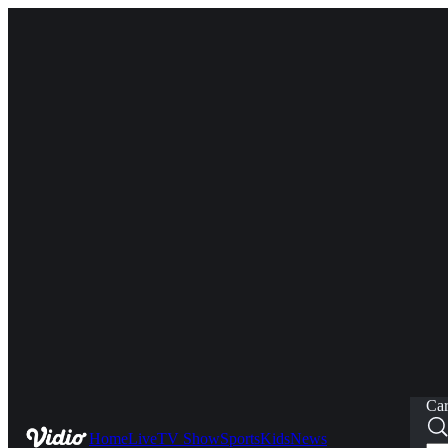
Car
Home
Live
TV Show
Sports
Kids
News