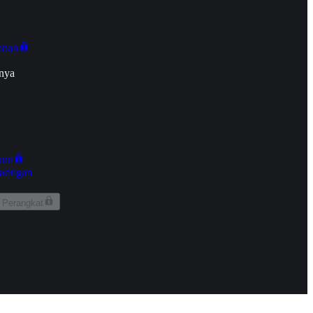
onan
nya
kun
aringan
 Perangkat