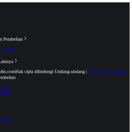
n Pembelian
e TV
Lainnya
idio.com
Hak cipta dilindungi Undang-undang
|
Syarat & Ketentuan
embelian
emier
tif
oucher