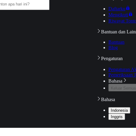
Daftarku
Mengikuti
Riwayat Tont
Bantuan dan Lain
Bantuan
Blog
Pengaturan
Pengaturan A
Pemeriksaan J
Bahasa
Keluar Semua
Bahasa
Indonesia
Inggris