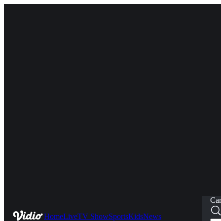
Car
Home
Live
TV Show
Sports
Kids
News