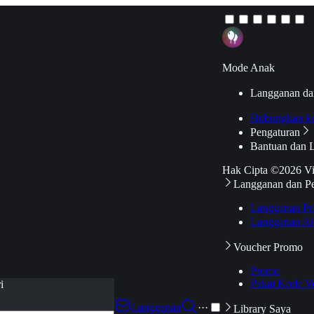
Mode Anak
Langganan da
Hubungkan k
Pengaturan
Bantuan dan 
Hak Cipta ©2026 V
Langganan dan P
Langganan Pr
Langganan Ak
Voucher Promo
Promo
Pakai Kode V
i
Langganan
···
Library Saya