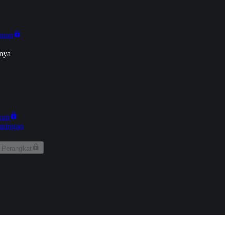
onan
nya
kun
aringan
 Perangkat