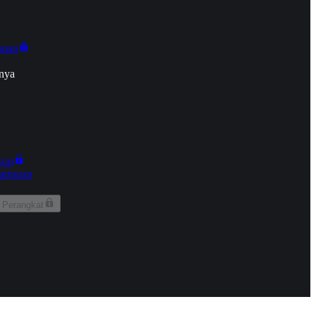
onan
nya
kun
aringan
 Perangkat