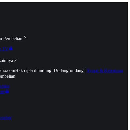
n Pembelian
e TV
Lainnya
idio.com
Hak cipta dilindungi Undang-undang
|
Syarat & Ketentuan
embelian
emier
tif
oucher