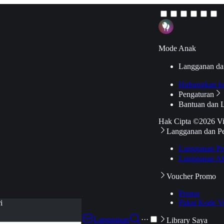
Mode Anak
Langganan da
Hubungkan k
Pengaturan
Bantuan dan 
Hak Cipta ©2026 V
Langganan dan P
Langganan Pr
Langganan Ak
Voucher Promo
Promo
Pakai Kode V
i
Langganan
···
Library Saya