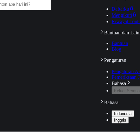
Daftarku
Mengikuti
Riwayat Tont
Bantuan dan Lain
Bantuan
Blog
Pengaturan
Pengaturan A
Pemeriksaan J
Bahasa
Keluar Semua
Bahasa
Indonesia
Inggris