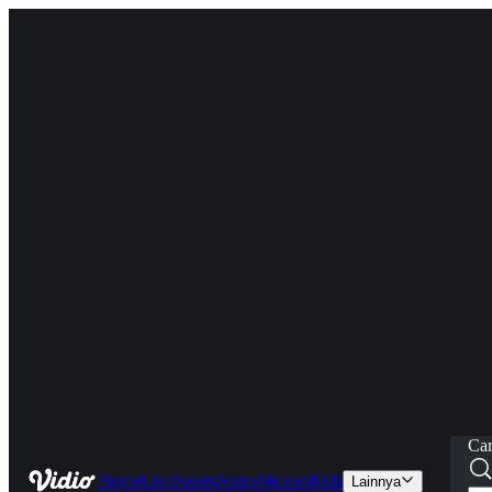
Car
Home
Live
Sports
Series
Movies
Kids
Lainnya