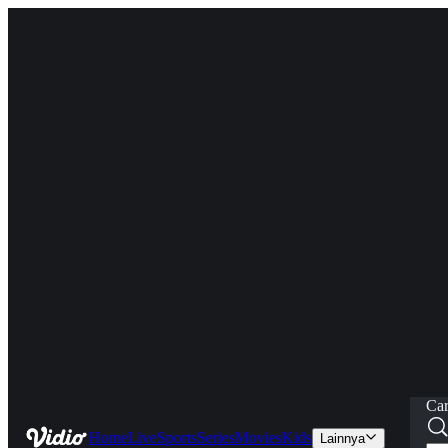
Car
Home
Live
Sports
Series
Movies
Kids
Lainnya