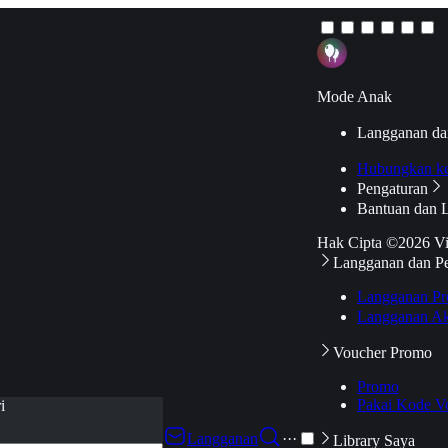
Mode Anak
Langganan da
Hubungkan k
Pengaturan
Bantuan dan 
Hak Cipta ©2026 V
Langganan dan P
Langganan Pr
Langganan Ak
Voucher Promo
Promo
Pakai Kode V
i
Langganan
···
Library Saya