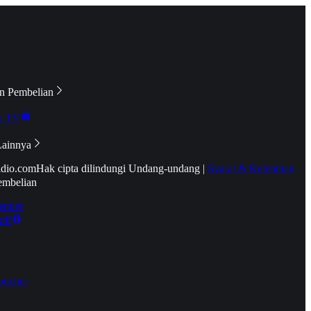
n Pembelian
e TV
Lainnya
idio.com
Hak cipta dilindungi Undang-undang
|
Syarat & Ketentuan
embelian
emier
tif
oucher