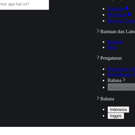
Daftarku
Mengikuti
Riwayat Tont
Bantuan dan Lain
Bantuan
Blog
Pengaturan
Pengaturan A
Pemeriksaan J
Bahasa
Keluar Semua
Bahasa
Indonesia
Inggris