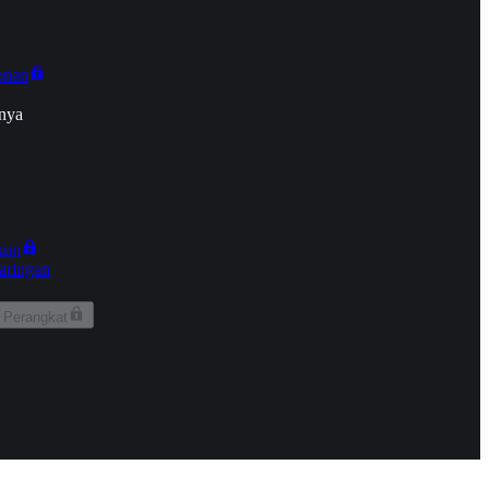
onan
nya
kun
aringan
 Perangkat