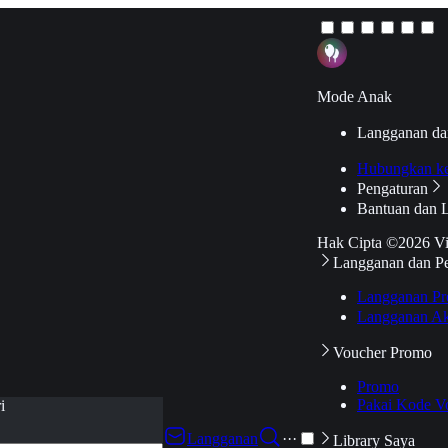
Mode Anak
Langganan da
Hubungkan k
Pengaturan
Bantuan dan 
Hak Cipta ©2026 V
Langganan dan P
Langganan Pr
Langganan Ak
Voucher Promo
Promo
Pakai Kode V
i
Langganan
···
Library Saya