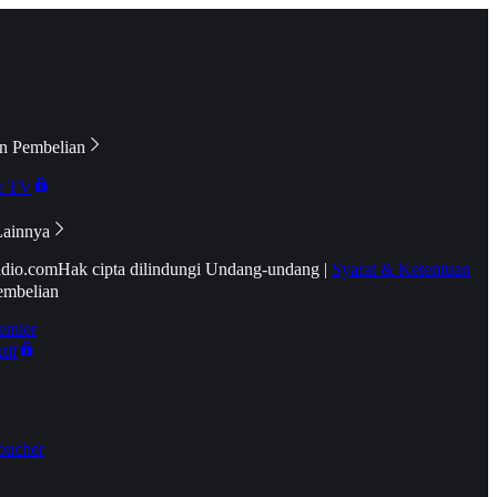
n Pembelian
e TV
Lainnya
idio.com
Hak cipta dilindungi Undang-undang
|
Syarat & Ketentuan
embelian
emier
tif
oucher