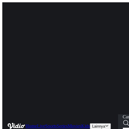
Car
Home
Live
Sports
Series
Movies
Kids
Lainnya