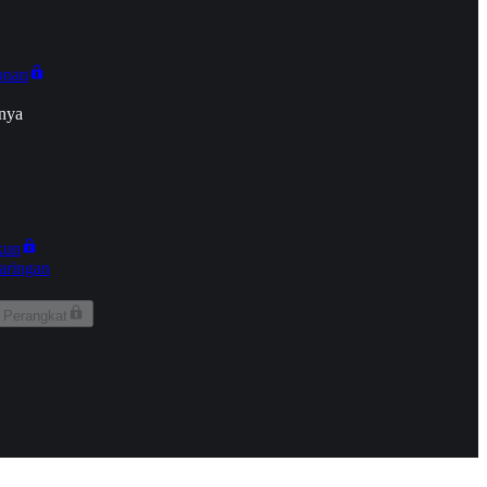
onan
nya
kun
aringan
 Perangkat