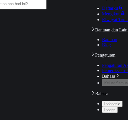
Daftarku
Mengikuti
Riwayat Tont
Bantuan dan Lain
Bantuan
Blog
Pengaturan
Pengaturan A
Pemeriksaan J
Bahasa
Keluar Semua
Bahasa
Indonesia
Inggris