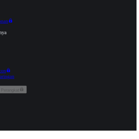
onan
nya
kun
aringan
 Perangkat