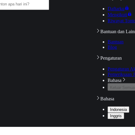
Daftarku
Mengikuti
Riwayat Tont
Bantuan dan Lain
Bantuan
Blog
Pengaturan
Pengaturan A
Pemeriksaan J
Bahasa
Keluar Semua
Bahasa
Indonesia
Inggris