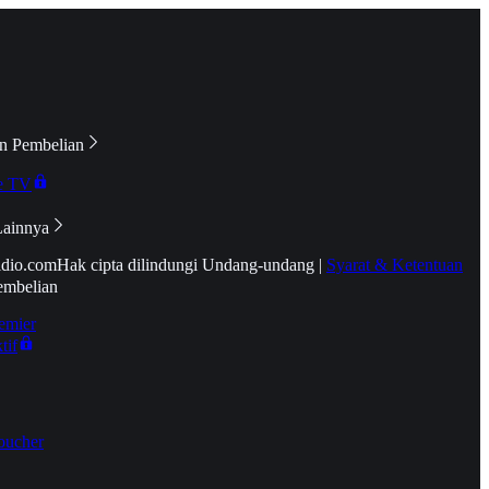
n Pembelian
e TV
Lainnya
idio.com
Hak cipta dilindungi Undang-undang
|
Syarat & Ketentuan
embelian
emier
tif
oucher