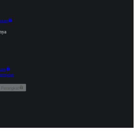
onan
nya
kun
aringan
 Perangkat