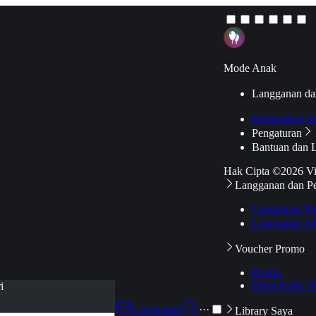
Mode Anak
Langganan da
Hubungkan k
Pengaturan
Bantuan dan 
Hak Cipta ©2026 V
Langganan dan P
Langganan Pr
Langganan Ak
Voucher Promo
Promo
Pakai Kode V
i
Langganan
···
Library Saya