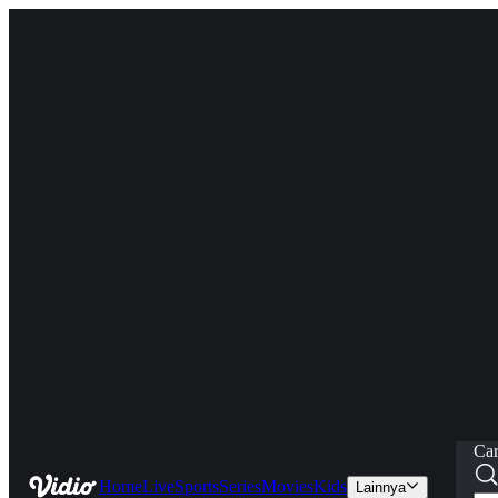
Car
Home
Live
Sports
Series
Movies
Kids
Lainnya