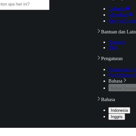
Daftarku
Mengikuti
Riwayat Tont
Bantuan dan Lain
Bantuan
Blog
Pengaturan
Pengaturan A
Pemeriksaan J
Bahasa
Keluar Semua
Bahasa
Indonesia
Inggris