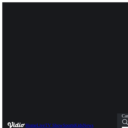
Car
Home
Live
TV Show
Sports
Kids
News