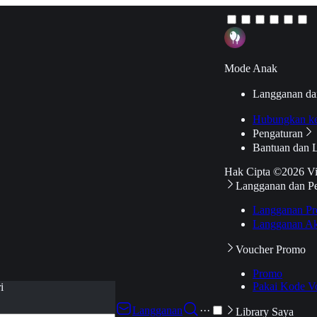
Mode Anak
Langganan da
Hubungkan k
Pengaturan
Bantuan dan 
Hak Cipta ©2026 V
Langganan dan P
Langganan Pr
Langganan Ak
Voucher Promo
Promo
Pakai Kode V
i
Langganan
···
Library Saya