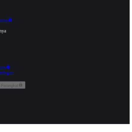
onan
nya
kun
aringan
 Perangkat