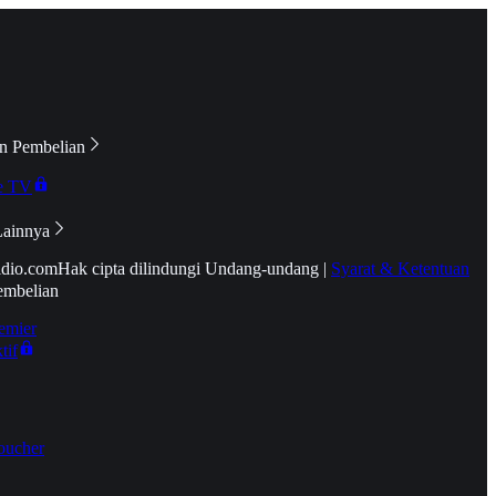
n Pembelian
e TV
Lainnya
idio.com
Hak cipta dilindungi Undang-undang
|
Syarat & Ketentuan
embelian
emier
tif
oucher