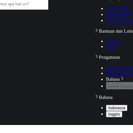
Daftarku
Mengikuti
Riwayat Tont
Bantuan dan Lain
Bantuan
Blog
Pengaturan
Pengaturan A
Pemeriksaan J
Bahasa
Keluar Semua
Bahasa
Indonesia
Inggris