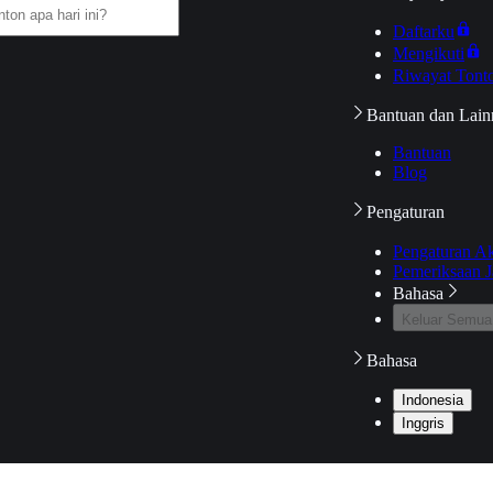
Daftarku
Mengikuti
Riwayat Tont
Bantuan dan Lain
Bantuan
Blog
Pengaturan
Pengaturan A
Pemeriksaan J
Bahasa
Keluar Semua
Bahasa
Indonesia
Inggris