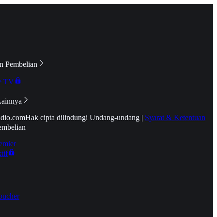
n Pembelian
e TV
Lainnya
idio.com
Hak cipta dilindungi Undang-undang
|
Syarat & Ketentuan
embelian
emier
tif
oucher