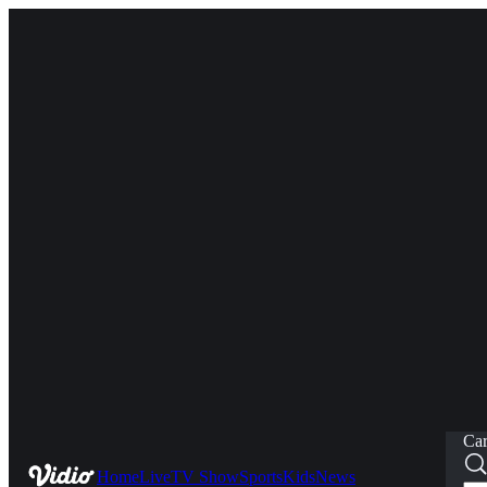
Car
Home
Live
TV Show
Sports
Kids
News