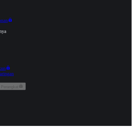
onan
nya
kun
aringan
 Perangkat