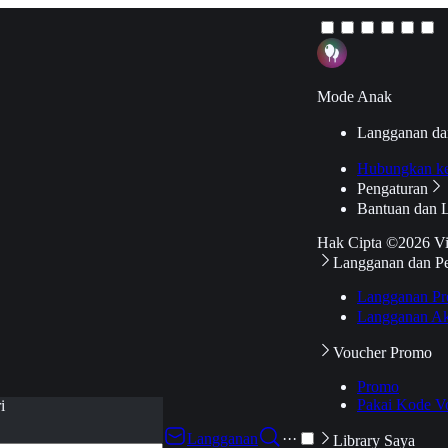
Mode Anak
Langganan da
Hubungkan k
Pengaturan
Bantuan dan 
Hak Cipta ©2026 V
Langganan dan P
Langganan Pr
Langganan Ak
Voucher Promo
Promo
Pakai Kode V
i
Langganan
···
Library Saya