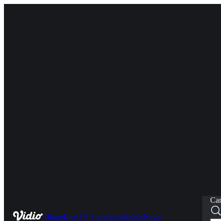
Car
Home
Live
TV Show
Sports
Kids
News