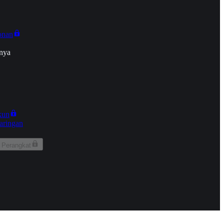
onan
nya
kun
aringan
 Perangkat