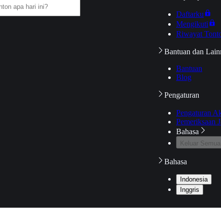
Daftarku
Mengikuti
Riwayat Tont
Bantuan dan Lain
Bantuan
Blog
Pengaturan
Pengaturan A
Pemeriksaan J
Bahasa
Keluar Semua
Bahasa
Indonesia
Inggris