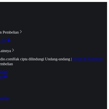
n Pembelian
e TV
Lainnya
idio.com
Hak cipta dilindungi Undang-undang
|
Syarat & Ketentuan
embelian
emier
tif
oucher