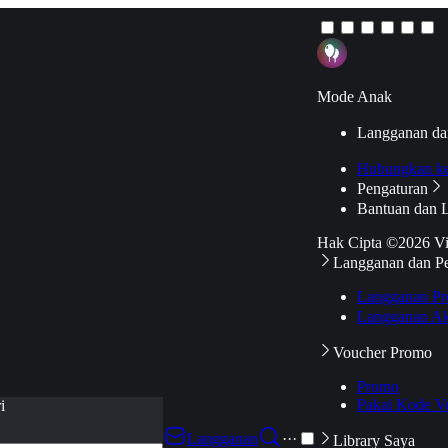
Mode Anak
Langganan da
Hubungkan k
Pengaturan
Bantuan dan 
Hak Cipta ©2026 V
Langganan dan P
Langganan Pr
Langganan Ak
Voucher Promo
Promo
Pakai Kode V
i
Langganan
···
Library Saya