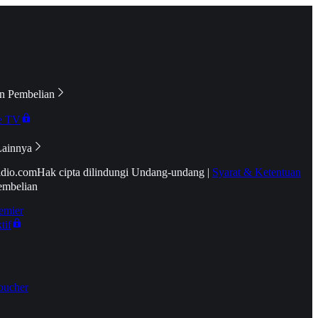
n Pembelian
e TV
Lainnya
idio.com
Hak cipta dilindungi Undang-undang
|
Syarat & Ketentuan
embelian
emier
tif
oucher