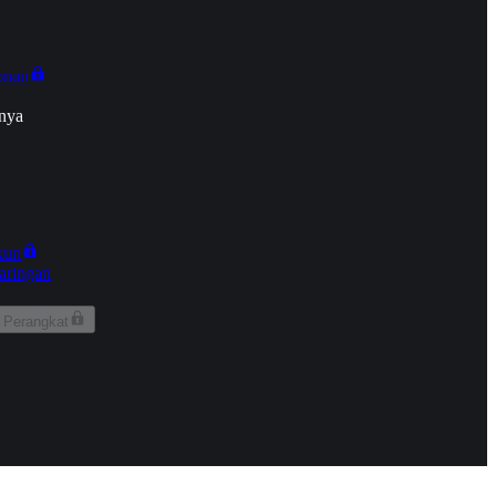
onan
nya
kun
aringan
 Perangkat