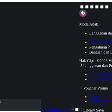
Mode Anak
Langganan da
Hubungkan k
Pengaturan
Bantuan dan 
Hak Cipta ©2026 V
Langganan dan P
Langganan Pr
Langganan Ak
Voucher Promo
Promo
Pakai Kode V
i
Langganan
···
Library Saya