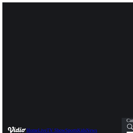
Car
Home
Live
TV Show
Sports
Kids
News